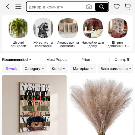
штучні квіти
ваза
декор для комнаты
Штучні
Живопис та
Аксесуари та
Наклейки для
Вітряні
І
прикраси
каліграфія
елементи
дому
дзвіночки та
декору для
підвісні
д
дому
прикраси
Recommended
Most Popular
Price
Фільтр
Category
Колір
Матеріал
Блок живлення