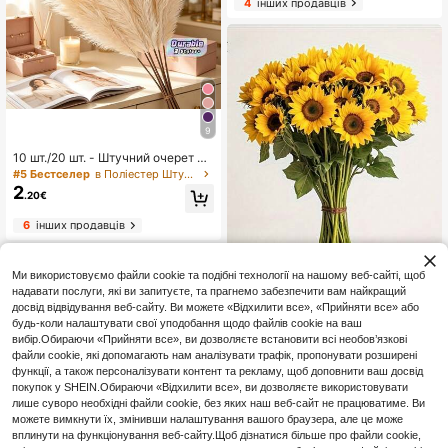
4
інших продавців
дходять для квіткових композицій
у стилі бохо, виробів своїми рука
ми, декору домашньої кухні та ве
сілля, Різдва, Дня подяки, вінкови
х прикрас.
9
10 шт./20 шт. - Штучний очерет 55
см/21,65 дюйма заввишки, штучн
#5 Бестселер
в Поліестер Штучні прикраси&Штучні прикраси
а пампасна трава, штучна гілка ш
2
.20€
лейфу для наповнювача підлогов
ої вази, богемний декор для дому
6
інших продавців
та кухні, прикраса кімнати, прикра
са весілля, прикраса на День свя
того Валентина (бежевий), подар
унок на День святого Валентина,
Ми використовуємо файли cookie та подібні технології на нашому веб-сайті, щоб
подарунки на день народження, в
надавати послуги, які ви запитуєте, та прагнемо забезпечити вам найкращий
ипускний, осінній декор, осінь, шт
досвід відвідування веб-сайту. Ви можете «Відхилити все», «Прийняти все» або
учні рослини
1/5/10 шт. цілючий жовтий букет
будь-коли налаштувати свої уподобання щодо файлів cookie на ваш
2
штучних соняшників, мінімалісти
вибір.Обираючи «Прийняти все», ви дозволяєте встановити всі необов’язкові
.47€
-15%
чна свіжа штучна квітка соняшни
файли cookie, які допомагають нам аналізувати трафік, пропонувати розширені
ка, подарунковий імітаційний бук
функції, а також персоналізувати контент та рекламу, щоб доповнити ваш досвід
3
інших продавців
ет соняшників до випускного сез
покупок у SHEIN.Обираючи «Відхилити все», ви дозволяєте використовувати
ону, штучна квітка соняшника для
лише суворо необхідні файли cookie, без яких наш веб-сайт не працюватиме. Ви
вечірки, декору дому, весільного
можете вимкнути їх, змінивши налаштування вашого браузера, але це може
фону, вітрини та святкового офор
млення
вплинути на функціонування веб-сайту.Щоб дізнатися більше про файли cookie,