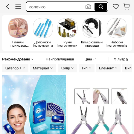
колечко
станок для плетіння бісером
полімерна глина
для кольца
Глиняні
Допоміжні
Ручні
Вимірювальні
Набори
прикраси
інструменти
інструменти
прилади
інструментів
своїми
руками
ю
Рекомендовано
Найпопулярніші
Ціна
Фільтр
Категорія
Матеріал
Колір
Тип
Елемент
Випа