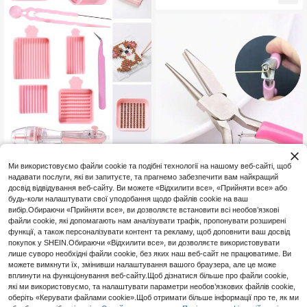
у різак плоскогубці пінцет з відкр
итими кільцями для DIY ювелірні
вироби інструмент для ремонту
Набір інструментів для плавких н
Ми використовуємо файли cookie та подібні технології на нашому веб-сайті, щоб
амистин, лоток-вирівнювач для н
2
надавати послуги, які ви запитуєте, та прагнемо забезпечити вам найкращий
.70€
амистин, набір голки та пінцета, і
досвід відвідування веб-сайту. Ви можете «Відхилити все», «Прийняти все» або
нструмент для плавких намистин,
органайзер-лоток для плавких на
будь-коли налаштувати свої уподобання щодо файлів cookie на ваш
мистин, DIY-виріб для ентузіастів
вибір.Обираючи «Прийняти все», ви дозволяєте встановити всі необов’язкові
Професійні вигнуті плоскогубці 4,
файли cookie, які допомагають нам аналізувати трафік, пропонувати розширені
72 дюйма, підходять для виготовл
2
функції, а також персоналізувати контент та рекламу, щоб доповнити ваш досвід
.52€
-10%
ення ювелірних виробів, мініатюр
покупок у SHEIN.Обираючи «Відхилити все», ви дозволяєте використовувати
ні прецизійні інструменти для кот
лише суворо необхідні файли cookie, без яких наш веб-сайт не працюватиме. Ви
ушок, ідеально підходять для руч
можете вимкнути їх, змінивши налаштування вашого браузера, але це може
ної роботи своїми руками
вплинути на функціонування веб-сайту.Щоб дізнатися більше про файли cookie,
які ми використовуємо, та налаштувати параметри необов’язкових файлів cookie,
оберіть «Керувати файлами cookie».Щоб отримати більше інформації про те, як ми