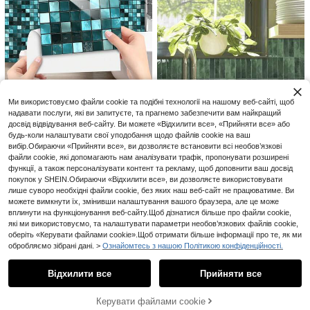
и - високощільне самоклеюче на
стінне покриття для домашнього
та комерційного декору
6
1 рулон самоклеючих шпалер під
дерево, текстура зістареної дере
4
Ми використовуємо файли cookie та подібні технології на нашому веб-сайті, щоб
.20€
Синьо-зелені мозаїчні самоклеїл
вини, сільський стиль, знімні та в
ьні наклейки-плитки 10 шт., квадр
надавати послуги, які ви запитуєте, та прагнемо забезпечити вам найкращий
одонепроникні, коричневі
2
.21€
-8%
атні 3.9/5.9/7.8/11.8 дюйма, водон
досвід відвідування веб-сайту. Ви можете «Відхилити все», «Прийняти все» або
епроникні, маслостійкі, знімні без
будь-коли налаштувати свої уподобання щодо файлів cookie на ваш
залишків, легке встановлення, дл
вибір.Обираючи «Прийняти все», ви дозволяєте встановити всі необов’язкові
я орендарів, DIY, кухонний фарту
файли cookie, які допомагають нам аналізувати трафік, пропонувати розширені
х, акцентна стіна у ванній, оновле
функції, а також персоналізувати контент та рекламу, щоб доповнити ваш досвід
ння меблів, гуртожиток, випускн
покупок у SHEIN.Обираючи «Відхилити все», ви дозволяєте використовувати
1 рулон, довжина 1 м/3 метри, еле
ий, декор для дому
гантна самоклеюча декоративна
лише суворо необхідні файли cookie, без яких наш веб-сайт не працюватиме. Ви
5
.80€
ПВХ-стрічка - гнучка та згинаєть
1 шт./10 шт./30 шт. зелені самокле
можете вимкнути їх, змінивши налаштування вашого браузера, але це може
ся, підходить для стін, підлоги та
ючі настінні наклейки з мароккан
вплинути на функціонування веб-сайту.Щоб дізнатися більше про файли cookie,
3
шаф - легке встановлення, декор
.35€
-7%
ським квітковим візерунком, плит
які ми використовуємо, та налаштувати параметри необов’язкових файлів cookie,
для дому та підлоги в європейськ
очні декалі <<відклеїв і приклеї
оберіть «Керувати файлами cookie».Щоб отримати більше інформації про те, як ми
ому стилі, декор стін, акценти для
в», водостійкі шпалери, вінтажни
обробляємо зібрані дані. >
Ознайомтесь з нашою Політикою конфіденційності.
дому | глянцеве покриття | ПВХ-м
Показати схожі товари в наявності
й стиль Zellige, підходять для віта
Переглянути всі
атеріал
льні, кухонного фартуха, ванної кі
мнати та різних просторів для дек
Відхилити все
Прийняти все
На жаль, товар розпродано.
1 шт. безрамний полотняний пост
ору дому
ер Y2K Pop Star, настінний декор з
#4 Бестселер
в Ванна кімната Наклейка на стіну
1 шт. Хлопчик стоїть на книгах на
і співаком для спальні, вітальні, г
клейка на стіну, англійське присл
Керувати файлами cookie
РОЗПРОДАНО
2
1
уртожитку, фанкі вінтажний принт
.94€
-8%
.86€
-7%
До 00:11