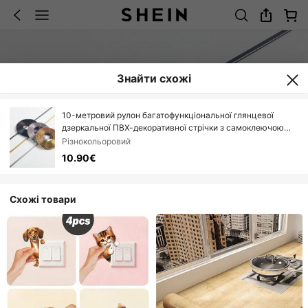
Знайти схожі
10-метровий рулон багатофункціональної глянцевої
дзеркальної ПВХ-декоративної стрічки з самоклеючою
поверхнею - з металевим покриттям, водонепроникна та
Різнокольоровий
вологостійка, можна вільно різати, підходить для затирки
10.90€
шпалер, акцентного декору стін, окантовки шаф та іншого
настінного декору
Схожі товари