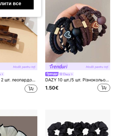
лити все
o
Dazy
ари для волосся літні заколки для волосся заколка для волосся затискачі для волосся зчеплення для волосся ловець заколка, шкільні речі, коледж осінь зима кіготь заколка для святкового одягу жінка
DAZY 10 шт./5 шт. Різнокольорові високоеластичні резинки для волосся, без пошкоджень, підходять для високих хвостів, довговічні, аксесуари для волосся, мотузки для волосся, аксесуари для голови у формі бобблз
1.50€