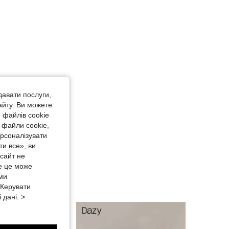
давати послуги,
айту. Ви можете
 файлів cookie
 файли cookie,
ерсоналізувати
и все», ви
-сайт не
е це може
 ми
«Керувати
 дані. >