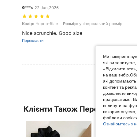
G***e
22 Jun,2026
Колір: Чорно-біле, Розмір: універсальний розмір
Колір:
Чорно-біле
Розмір:
універсальний розмір
Nice scrunchie. Good size
Перекласти
Ми використовуєм
які ви запитуєте
«Відхилити все»
Переглянути Біль
на ваш вибір.Об
які допомагають 
контент та рекл
дозволяєте вико
працюватиме. Ви
вплинути на фун
Клієнти Також Переглядали
використовуємо,
файлами cookie»
Ознайомтесь з н