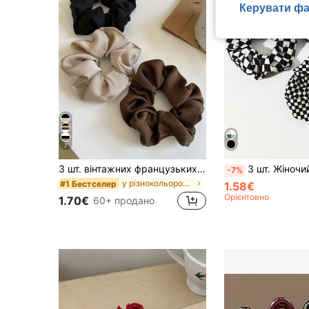
Керувати фа
7
3 шт. вінтажних французьких шовкових сатинових резинок-скранчі для жінок, шикарні мінімалістичні еластичні резинки для волосся чорного, білого та хакі кольорів, елегантні універсальні аксесуари для волосся
3 шт. Жіночий елегантний картатий набір резинок для волосся, підходить для щоденного носіння навесні та влітку, резинки для волосся,
-7%
у різнокольорових гумках для волосся
#1 Бестселер
1.58€
Орієнтовно
1.70€
60+ продано