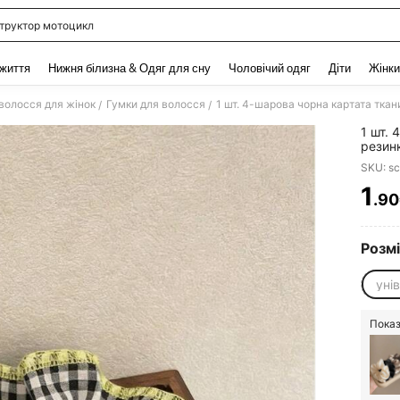
труктор мотоцикл
and down arrow keys to navigate search Нещодавно шукали and Пошук Відкритт
 життя
Нижня білизна & Одяг для сну
Чоловічий одяг
Діти
Жінки
волосся для жінок
Гумки для волосся
/
/
1 шт. 
резин
пучок/
SKU: s
щоден
резинк
1
.9
PR
краса
для с
Розм
уні
Показ