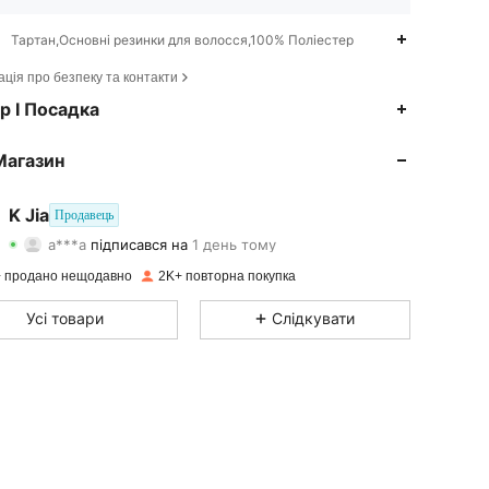
Тартан,Основні резинки для волосся,100% Поліестер
ція про безпеку та контакти
4.84
19
231
р І Посадка
4.84
19
231
Магазин
4.84
19
231
K Jia
Продавець
a***a
підписався на
1 день тому
4.84
19
231
Рейтинг
Товари
Підписники
 продано нещодавно
2K+ повторна покупка
4.84
19
231
Усі товари
Слідкувати
4.84
19
231
4.84
19
231
4.84
19
231