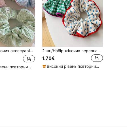
і смугасті резинки-скранчі, доступні в рожевому, жовтому та синьому кольорах, м'яка тканина
2 шт./Набір жіночих персоналізованих повсякденних та повсякденних стилів з квітковим принтом, тканина-бантик, гумка для волосся, бохо, гумки для волосся, хвіст, аксесуари для голови, гумка, краса, домашні аксесуари для волосся, гумки для волосся
1.70€
Високий рівень повторних покупців
Високий рівень повторних покупців