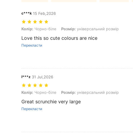
c***k
15 Feb,2026
Колір: Чорно-біле, Розмір: універсальний розмір
Колір:
Чорно-біле
Розмір:
універсальний розмір
Love this so cute colours are nice
Перекласти
I***z
31 Jul,2026
Колір: Чорно-біле, Розмір: універсальний розмір
Колір:
Чорно-біле
Розмір:
універсальний розмір
Great scrunchie very large
Перекласти