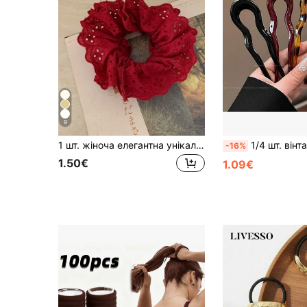
9
1 шт. жіноча елегантна унікальна червона мереживна ажурна резинка для волосся скранчі, аксесуар для волосся у французькому стилі
1/4 шт. вінтажних U-подібних хвилястих заколок для волосся з протиковзким покриттям - підходять для густо
-16%
1.50€
1.09€