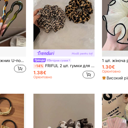
го та тонкого волосся, ретро-аксесуари для волосся для кіс, хвостів, пучків та високих зачісок
#Вечірня сукня
FRIFUL 2 шт. гумки для волосся з леопардовим принтом та набір, еластичні аксесуари для волосся з модним дизайном темного кольору для жінок, підходять для хвостів та пучків, гумки для волосся, тримачі для хвостів, гумки для волосся, мотузки для волосся, бобблі, тваринний принт
-14%
1.30€
Орієнтовно
1.38€
Орієнтовно