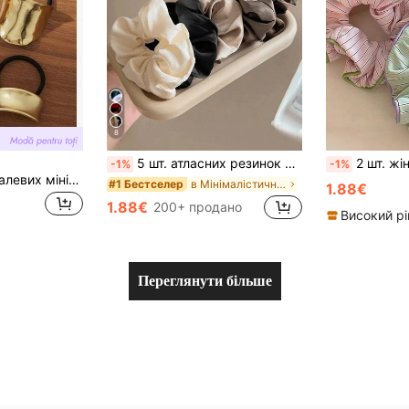
8
5 шт. атласних резинок для волосся чорного та коричневого кольорів, 3.35 дюйма, гумки для хвостів, аксесуари для волосся, для щоденного використання, естетика Clean Girl
2 шт. жіночих аксесуарів для волосся, милі солодк
-1%
-1%
Livesso Набір металевих мінімалістичних резинок-скранчі для волосся, стильні тримачі для хвоста, еластичні резинки та мотузки для волосся, аксесуари для краси та догляду за волоссям вдома
в Мінімалістичний вуличний одяг Жіночі аксесуари д
#1 Бестселер
1.88€
1.88€
200+ продано
Переглянути більше