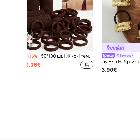
8
[50/100 шт.] Жіночі темно-коричневі еластичні товсті резинки для волосся, підходять для щоденного використання та подарунків, можуть використовуватися як пов'язки для волосся, тримачі для хвостів, резинки для волосся, аксесуари для волосся, спортивні аксесуари для волосся тощо. Гумки, літо, свято, подорожі
Livesso
-15%
1.36€
3.90€