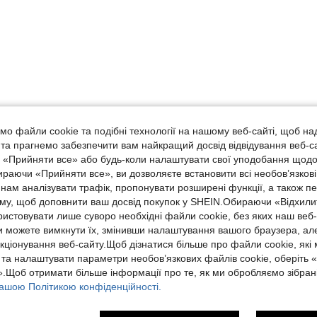
Корисний (0)
о файли cookie та подібні технології на нашому веб-сайті, щоб на
, та прагнемо забезпечити вам найкращий досвід відвідування веб-с
, «Прийняти все» або будь-коли налаштувати свої уподобання щодо
ше Відгуків
ираючи «Прийняти все», ви дозволяєте встановити всі необов’язкові
нам аналізувати трафік, пропонувати розширені функції, а також п
аму, щоб доповнити ваш досвід покупок у SHEIN.Обираючи «Відхилит
ристовувати лише суворо необхідні файли cookie, без яких наш веб
 можете вимкнути їх, змінивши налаштування вашого браузера, ал
кціонування веб-сайту.Щоб дізнатися більше про файли cookie, які
 та налаштувати параметри необов’язкових файлів cookie, оберіть 
.Щоб отримати більше інформації про те, як ми обробляємо зібрані
ашою Політикою конфіденційності.