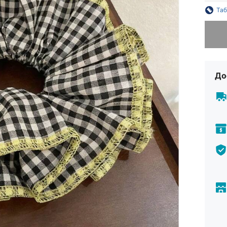
Таб
На жаль
До