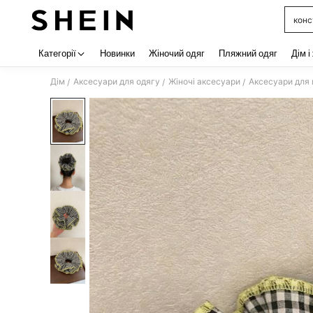
конс
Use up 
Категорії
Новинки
Жіночий одяг
Пляжний одяг
Дім і
Дім
Аксесуари для одягу
Жіночі аксесуари
Аксесуари для 
/
/
/