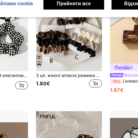
йлами cookie
Прийняти все
Відхи
 резинки для волосся, хвіст, аксесуари для голови, гумка, краса, домашні аксесуари для волосся, гумки для волосся
3 шт. жіночі атласні резинки для волосся, елегантні ретро високоякісні модні декоративні резинки для волосся, універсальні резинки для волосся для щоденного використання, хвіст, пучок, коса, миття, макіяж, аксесуари, резинки для волосся, повсякденні аксесуари для голови, гумка, краса, домашні аксесуари для волосся, гумки для волосся, фестиваль, вечірка
Livess
Livesso 2 шт. леопардовий принт квадратної форми заколка для волосся, волосся кіготь, аксесу
-15%
1.80€
1.87€