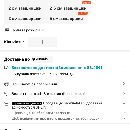
18 left
2 см завширшки
2,5 см завширшки
17 left
3 см завширшки
5 см завширшки
Таблиця розмірів
Кількість:
Доставка до
Albania
Безкоштовна доставка(Замовлення ≥ 68.45€)
Очікувана доставка:
12-18 Робочі дні
Приймаються повернення
Безпечні платежі · Захист конфіденційності
Продавець: panyuelalian, доставка
Торговий майданчик
здійснюється SHEIN
Інформація та обов'язки продавця
Щоб повідомити про цього продавця та/або продукт