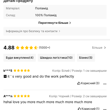
Деталі Продукту
Матеріал:
Поліамід
Склад:
100% Поліамід
Переглянути більше
Інформація про безпеку та контакти
4.88
(1000+)
Більше
Буде викуплено
(4)
Швидка логістика
(10)
Бізнес
(5)
k***5
Колір: Білий / Розмір: 1 см завширшки
it
'
s
very
good
and
do
the
work
perfectly
Корисний
(3)
A***n
Колір: Чорний / Розмір: 2 см завширшки
hshai
love
you
more
much
more
much
more
much
more
Корисний
(1)