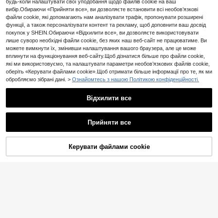
одна жіноча аплікація-патч для о
будь-коли налаштувати свої уподобання щодо файлів cookie на ваш
1
.20€
-14%
дягу, персоналізований DIY-аксе
вибір.Обираючи «Прийняти все», ви дозволяєте встановити всі необов’язкові
суар для одягу, вишита тканинна
файли cookie, які допомагають нам аналізувати трафік, пропонувати розширені
латка на праску, декор для одягу,
функції, а також персоналізувати контент та рекламу, щоб доповнити ваш досвід
аплікація-бейдж, брошка, патч дл
покупок у SHEIN.Обираючи «Відхилити все», ви дозволяєте використовувати
я взуття, капелюхів і сумок, виши
лише суворо необхідні файли cookie, без яких наш веб-сайт не працюватиме. Ви
вка для латки
можете вимкнути їх, змінивши налаштування вашого браузера, але це може
вплинути на функціонування веб-сайту.Щоб дізнатися більше про файли cookie,
які ми використовуємо, та налаштувати параметри необов’язкових файлів cookie,
оберіть «Керувати файлами cookie».Щоб отримати більше інформації про те, як ми
обробляємо зібрані дані. >
Ознайомтесь з нашою Політикою конфіденційності.
Американські вестерн-вінтажні в
ишиті аплікаційні патчі, бичачий ч
1
Відхилити все
.50€
ереп, револьвер, кактус, троянда,
ковбойський капелюх, DIY термоп
атч для куртки
Прийняти все
HUIANFanyu
1 шт. аплікація-патч <<Don't Quit»
Керувати файлами cookie
у стилі хіпі, панк-рок, аніме та мул
ДОДАТИ ДО КОШИКА
1
.70€
ьтфільмів для велоподорожей і пр
игод на відкритому повітрі, вишит
а тканинна латка для одягу, DIY-а
ксесуар, пришивна та термонакл
адна, для декору одягу, значок-б
рошка, для взуття, капелюха та с
умки, для ремонту дірок