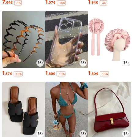
7
1
1
.64€
.07€
.94€
-8%
-18%
-3%
1
1
1
.57€
.89€
.80€
-13%
-18%
-18%