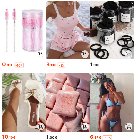
0
8
1
.81€
.19€
.10€
-10%
-8%
10
1
6
.10€
.00€
.57€
-10%