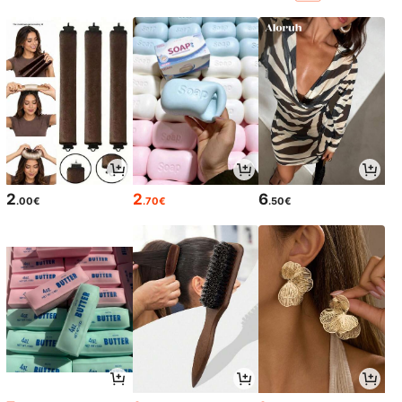
2
2
6
.00€
.70€
.50€