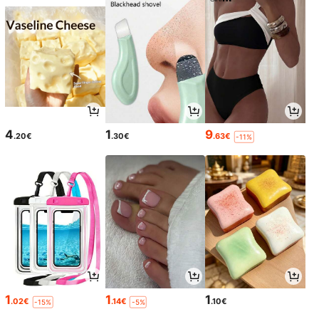
4
1
9
.20€
.30€
.63€
-11%
1
1
1
.02€
.14€
.10€
-15%
-5%