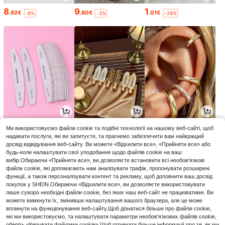
8
9
1
.92€
.80€
.01€
-8%
-3%
-28%
1
1
2
Ми використовуємо файли cookie та подібні технології на нашому веб-сайті, щоб
.60€
.19€
.09€
-1%
-5%
надавати послуги, які ви запитуєте, та прагнемо забезпечити вам найкращий
досвід відвідування веб-сайту. Ви можете «Відхилити все», «Прийняти все» або
будь-коли налаштувати свої уподобання щодо файлів cookie на ваш
вибір.Обираючи «Прийняти все», ви дозволяєте встановити всі необов’язкові
файли cookie, які допомагають нам аналізувати трафік, пропонувати розширені
функції, а також персоналізувати контент та рекламу, щоб доповнити ваш досвід
покупок у SHEIN.Обираючи «Відхилити все», ви дозволяєте використовувати
лише суворо необхідні файли cookie, без яких наш веб-сайт не працюватиме. Ви
можете вимкнути їх, змінивши налаштування вашого браузера, але це може
вплинути на функціонування веб-сайту.Щоб дізнатися більше про файли cookie,
які ми використовуємо, та налаштувати параметри необов’язкових файлів cookie,
оберіть «Керувати файлами cookie».Щоб отримати більше інформації про те, як ми