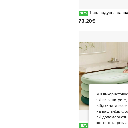
1 шт. надувна ванна для дорослих: складана портативна домашня ванна зі зручною спинкою, із потовщеного міцного матеріалу, легка у зберіганні та швидкого встановлення, компактна 
NEW
73.20€
Ми використовуєм
які ви запитуєте
«Відхилити все»
на ваш вибір.Об
які допомагають 
контент та рекл
1 шт. велика надувна ванна з повітряним насосом, дорослий розмір, із міцного матеріалу, для домашнього відпочинку, портативна ванна для патіо та ванної кімнати, легко миєть
NEW