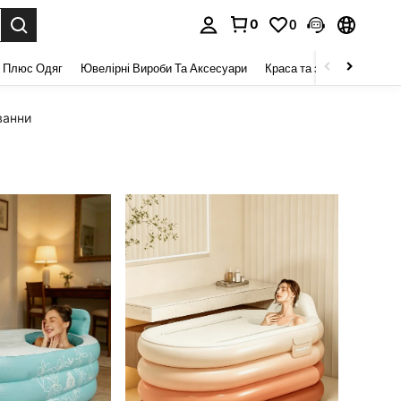
0
0
я. Press Enter to select.
 Плюс Одяг
Ювелірні Вироби Та Аксесуари
Краса та здоров 'я
Взу
ванни