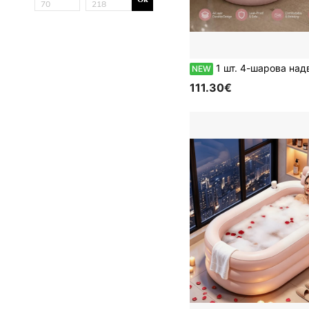
1 шт. 4-шарова надвисока надувна ванна для дорослих для повного занурення тіла, потовщена герметична PVC ванна з подушкою-підголівником, велика портативна складна спа-ванна для теплої води, під
NEW
111.30€