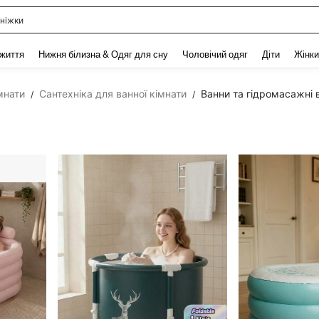
ніжки
and down arrow keys to navigate search Нещодавно шукали and Пошук Відкритт
 життя
Нижня білизна & Одяг для сну
Чоловічий одяг
Діти
Жінки
мнати
Сантехніка для ванної кімнати
Ванни та гідромасажні 
/
/