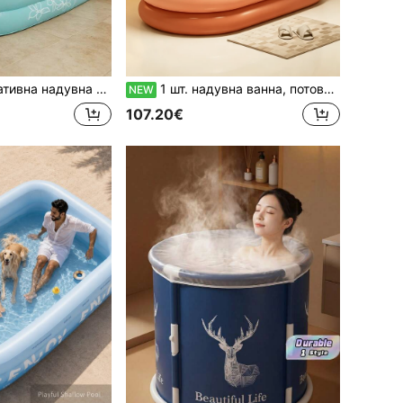
окрема ванна, підходить для використання в приміщенні або на вулиці, складна, легко надувається та зливається, насос не входить до комплекту
1 шт. надувна ванна, потовщена ванна, портативна ванна для зберігання, крижана ванна, парова ванна, декор для ванної кімнати, осінній декор, аксесуари для ванної кімнати, сезон повернення до школи
NEW
107.20€