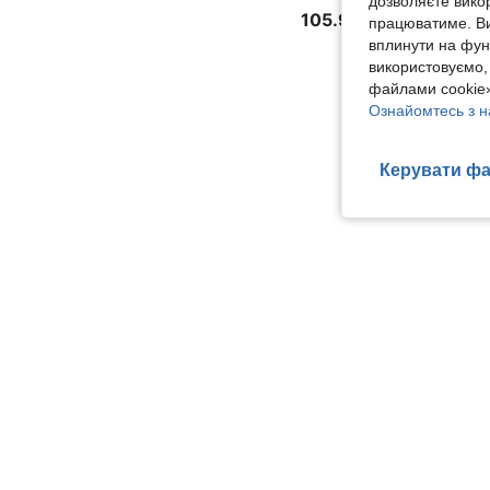
дозволяєте вико
105.90€
працюватиме. Ви
вплинути на фун
використовуємо,
файлами cookie»
Ознайомтесь з н
Керувати фа