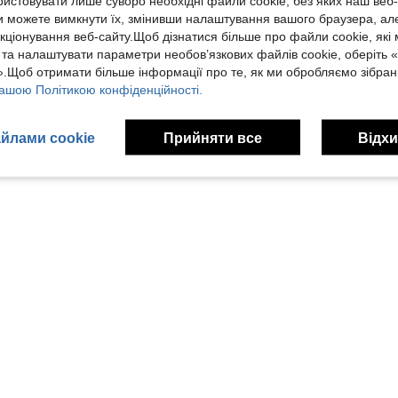
ристовувати лише суворо необхідні файли cookie, без яких наш веб
 можете вимкнути їх, змінивши налаштування вашого браузера, ал
кціонування веб-сайту.Щоб дізнатися більше про файли cookie, які
 та налаштувати параметри необов’язкових файлів cookie, оберіть 
1
Всього 1 сторінок
.Щоб отримати більше інформації про те, як ми обробляємо зібрані
ашою Політикою конфіденційності.
йлами cookie
Прийняти все
Відхи