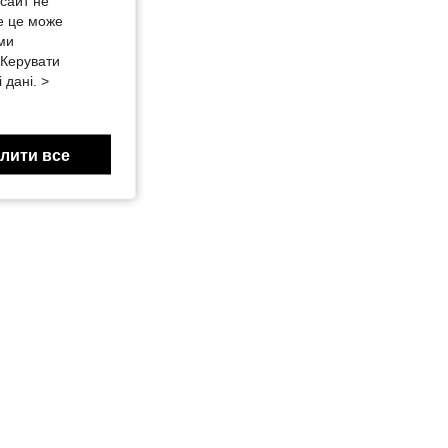
-сайт не
е це може
 ми
«Керувати
 дані. >
лити все