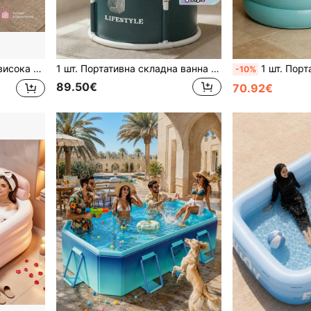
ходить для маленької ванної кімнати, для відпочинку вдома в приміщенні
1 шт. Портативна складна ванна для дорослих, крижана ванна з гарячою та холодною водою, ванна для занурення на відкритому повітрі, окремостояча ванна з підтримкою температури, душова ванна, аксесуари для ванної кімнати, інструменти для ванної кімнати
1 шт. Портативна надувна ванна з ПВХ, ванна з гарячою водою, складна ванна, портативна ванна, 
-10%
89.50€
70.92€