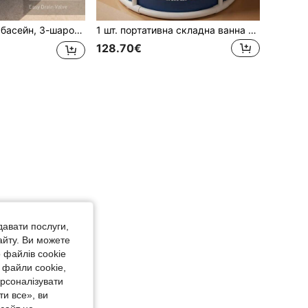
мний басейн, басейн для патіо, багатофункціональний, підходить для двору, вечірки, балкона, дому, літньої вечірки, складаний, подарунок
1 шт. портативна складна ванна для дорослих, для гарячої та холодної води, для приміщень і вулиці, самостійна утеплена ванна-душ, аксесуари та інструменти для ванної кімнати
128.70€
давати послуги,
айту. Ви можете
 файлів cookie
 файли cookie,
ерсоналізувати
и все», ви