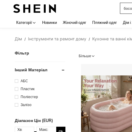
босо
Use up 
Категорії
Новинки
Жіночий одяг
Пляжний одяг
Дім і
Дім
Інструменти та ремонт дому
Кухонне та ванні кі
/
/
Фільтр
Більше
Інший Матеріал
АБС
Пластик
Поліестер
Залізо
Діапазон Цін (EUR)
Хв:
Макс:
Ok