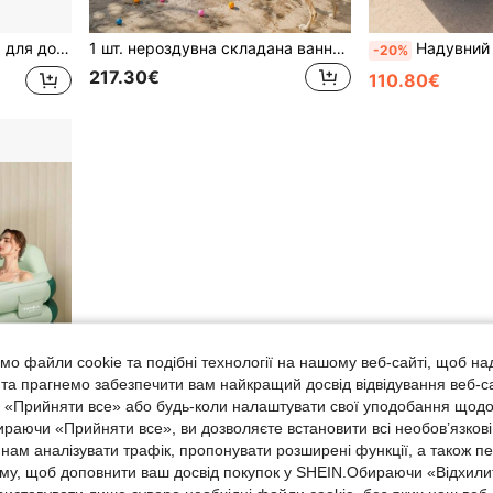
конструкція, підходить для розслабляючого занурення у ванній кімнаті
1 шт. нероздувна складана ванна для дорослих, портативна ванна для занурення 70.9 дюйма зі стійкою опорною рамою, легка в установці, самостійна, компактна ванна для дому, ванної кімнати, душу, квартири, спа-занурення, крижаної ванни, релаксації
Надувний басейн, 3-шаровий дизайн, різні розміри, велика місткість, багатоцільовий, назе
-20%
217.30€
110.80€
о файли cookie та подібні технології на нашому веб-сайті, щоб на
, та прагнемо забезпечити вам найкращий досвід відвідування веб-с
, «Прийняти все» або будь-коли налаштувати свої уподобання щодо
ираючи «Прийняти все», ви дозволяєте встановити всі необов’язкові
нам аналізувати трафік, пропонувати розширені функції, а також п
аму, щоб доповнити ваш досвід покупок у SHEIN.Обираючи «Відхилит
ся, для розслабляючого занурення, стильна прямокутна ванна