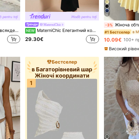
12
Жіноча обтисла сукня в європейському та американському стилі, сексуальна, з халтер-вирізом, зав'язкою на
MaterniChic
-3%
 післяобіднього чаю, невимушених зустрічей та легких ділових поїздок
MaterniChic Елегантний комплект для вагітних із 2 предметів: однотонний топ-шаль із круглим вирізом та нерівним подолом і сукня русалка
NEW
#1 Бестселер
29.30€
10.09€
100+ п
Бестселер
в Багаторівневий шар
Жіночі координати
1