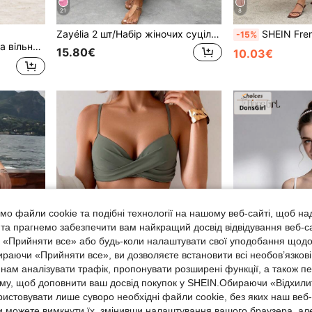
21
8
Zayélia 2 шт/Набір жіночих суцільних блузок та спідниць з круглим вирізом та рукавами "летюча миша" та повсякденним літнім одягом
SHEIN Frenchy Жіноча смугаста сукня сере
-15%
зом і довгими рукавами
15.80€
10.03€
о файли cookie та подібні технології на нашому веб-сайті, щоб на
, та прагнемо забезпечити вам найкращий досвід відвідування веб-с
, «Прийняти все» або будь-коли налаштувати свої уподобання щодо
ираючи «Прийняти все», ви дозволяєте встановити всі необов’язкові
нам аналізувати трафік, пропонувати розширені функції, а також п
аму, щоб доповнити ваш досвід покупок у SHEIN.Обираючи «Відхилит
ристовувати лише суворо необхідні файли cookie, без яких наш веб
36
 можете вимкнути їх, змінивши налаштування вашого браузера, ал