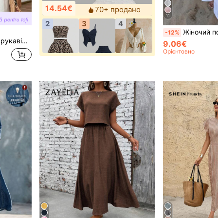
14.54€
70+ продано
11
2
3
4
Жіночий повсякденний сексуальний блискучий легкий однотонний в'язаний топ-накидка з вирізами, з рукавами <<крило каж
-12%
ого мережива
9.06€
Орієнтовно