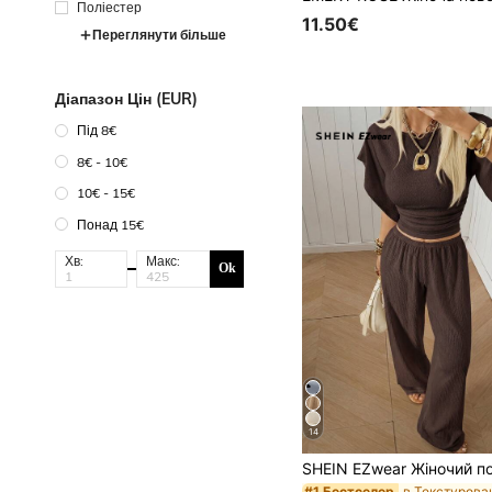
Поліестер
11.50€
Переглянути більше
Діапазон Цін (EUR)
Під 8€
8€ - 10€
10€ - 15€
Понад 15€
Хв:
Макс:
Ok
14
#1 Бестселер