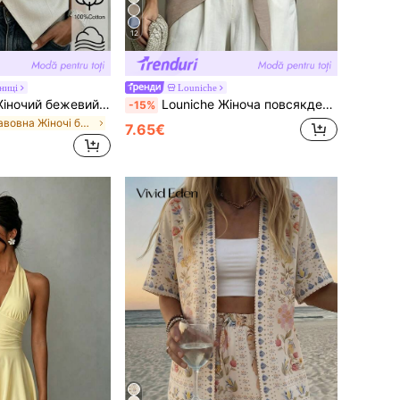
12
ниці
Louniche
SHEIN Raffinéa Жіночий бежевий літній повсякденний елегантний офісний топ із короткими рукавами, глибоким V-подібним вирізом, перехресним дизайном і гудзиками, імітація бавовни та льону, для роботи, відпустки та поїздок на роботу
Louniche Жіноча повсякденна лляна однотонна блузка з V-подібним вирізом та зав'язаним вузлом, весна/літо
-15%
в Бавовна Жіночі блузки
7.65€