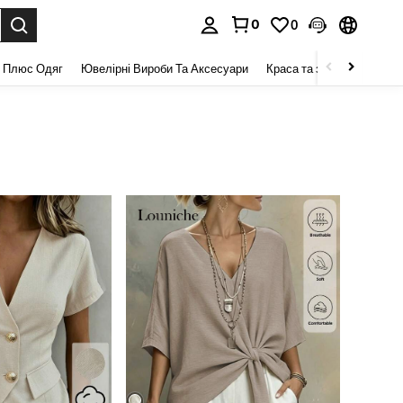
0
0
я. Press Enter to select.
 Плюс Одяг
Ювелірні Вироби Та Аксесуари
Краса та здоров 'я
Взу