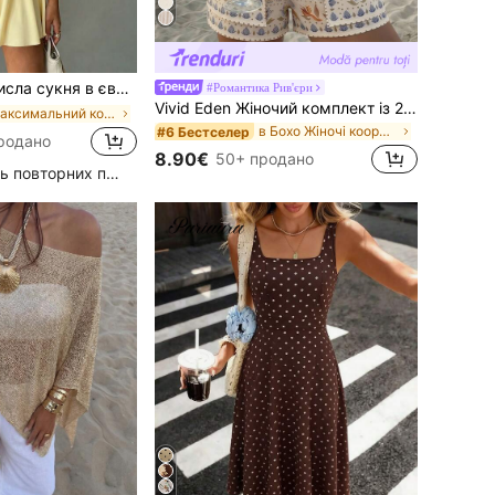
 спині, відкритими плечима, акцентом на талії та плісованою тканиною, літня, 1 шт., нова, елегантна, для вечірки, нічного виходу та побачення
#Романтика Рив'єри
Vivid Eden Жіночий комплект із 2 предметів: кімоно та шорти з короткими рукавами з квітковим принтом, стиль "Відпустка"
в Максимальний комфорт Жіночі сукні
в Бохо Жіночі координати
#6 Бестселер
родано
8.90€
50+ продано
Високий рівень повторних покупців