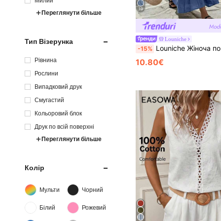
Милий
19
Переглянути більше
Louniche
Тип Візерунка
Louniche Жіноча повсякденна сукня без рукавів оливково-зеленого кольору з перехресним дизайном талії, мінімалістичний стиль, що демонструє елегантність, підходить для щоденного носіння,
-15%
Рівнина
10.80€
Рослини
Випадковий друк
Смугастий
Кольоровий блок
Друк по всій поверхні
Переглянути більше
Колір
Мульти
Чорний
Білий
Рожевий