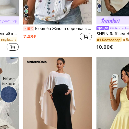
10
Elouméa Жіноча сорочка з коротким рукавом та квітковим принтом, контрастна мереживна сорочка з пишними рукавами та топом для відпочинку
#Робочі стіль
-15%
Serisse Жіночий повсякденний комплект із 2 предметів, смугастий, з зав'язками на талії, безрукавка та штани
7.48€
в Рюшований поділ Жіночі координати
#1 Бестселер
10.00€