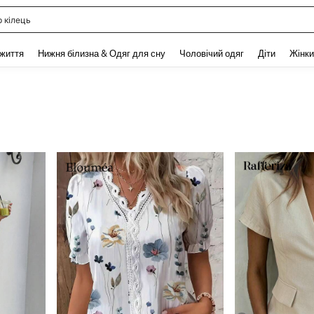
р кілець
and down arrow keys to navigate search Нещодавно шукали and Пошук Відкритт
 життя
Нижня білизна & Одяг для сну
Чоловічий одяг
Діти
Жінки