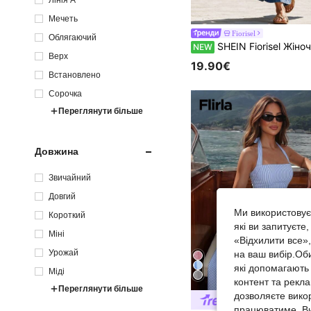
Мечеть
Fiorisel
Облягаючий
SHEIN Fiorisel Жіноча вільна сукня з принтом, V-подібним вирі
NEW
Верх
19.90€
Встановлено
Сорочка
Переглянути більше
Довжина
Звичайний
Довгий
Ми використовуєм
Короткий
які ви запитуєте
Міні
«Відхилити все»
Урожай
на ваш вибір.Об
які допомагають 
Міді
контент та рекл
Переглянути більше
дозволяєте вико
працюватиме. Ви