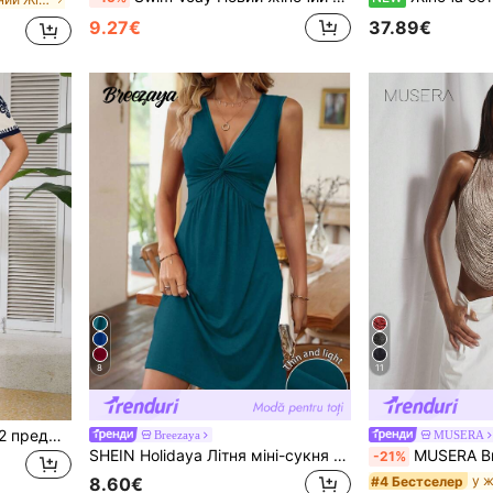
9.27€
37.89€
8
11
SHEIN LUNE Комплект із 2 предметів повсякденного одягу з 2 предметів для жінок великих розмірів з квітковим принтом та короткими рукавами, літній одяг із 2 предметів
Breezaya
MUSERA
SHEIN Holidaya Літня міні-сукня Casual Twist Texture з однотонним візерунком
MUSERA Високий комір-клобук, драпірований, з бахромою, відкритою спиною, п
-21%
#4 Бестселер
8.60€