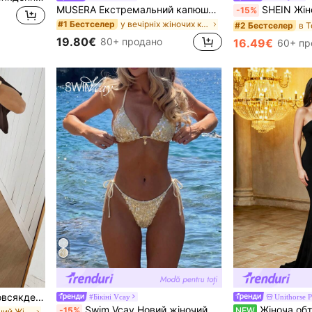
MUSERA Екстремальний капюшон спереду з довгим рукавом, текстурованою візерунчастою в'язаною гачком смугастою міні-сукнею бохо, фестивальний святковий пляжний одяг, літні канікули, милий елегантний Ібіца
SHEIN Жіночий елегантний комплект з 2 предметів: топ і
-15%
у вечірніх жіночих костюмах
#1 Бестселер
#2 Бестселер
19.80€
80+ продано
16.49€
60+ пр
SHEIN EZwear Жіночий повсякденний комплект із однотонного плисованого топа та довгих штанів на еластичному поясі
#Бікіні Vcay
Unithorse 
Swim Vcay Новий жіночий елегантний ретро комплект бікіні в стилі бохо, кокетливий, солодкий преппі, червоно-рожевий, смужковий, з трикутною обробкою та розкішною мереживною обробкою та контрастною білою окантовкою, стиль пляжного відпочинку, сексуальний рожево-бордовий принт у горизонтальну смужку, купальник із зав'язками-халтерами, трикутний топ, стрінги з відвертим низом, регульовані бретельки, гладка еластична тканина, що швидко висихає, пляжний одяг для літнього пляжного відпочинку, вечірок біля басейну та музичних фестивалів, тропічного відпочинку, відпочинку на острові плавання, весільних свят.
Жіноча обтисла вечірня сукня максі ф
-15%
NEW
в Текстурований Жіночі координати