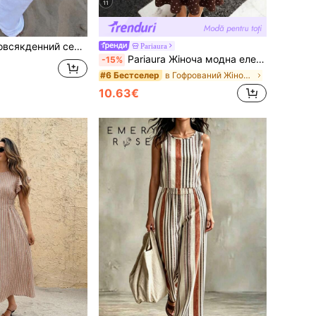
11
ана», асиметричним подолом, у стилі кейпа, для літньої відпустки на пляжі, музичного фестивалю, відпочинку за містом, повсякденних прогулянок, побачень і курортного стилю
Pariaura
Pariaura Жіноча модна елегантна сукня з принтом на талії
-15%
в Гофрований Жіночі сукні
#6 Бестселер
10.63€