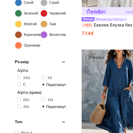
10
Синій
Сірий
Зелений
Червоний
#Романтика Рив'єри
Жовтий
Хакі
Easowa Блузка без рукавів з гіпюров
-15%
7.14€
Коричневий
Фіолетовий
Оранжевий
Розмір
Alpha
XXS
XS
С
Переглянути більше
Alpha (крива)
0XL
1XL
2XL
Переглянути більше
Тип
Лінія А