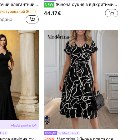
 штани, повсякденний костюм, сільський стиль, підходить для відпочинку та відпустки
Жіноча сукня з відкритими плечима та відкритою спиною, з випущеними рукавами з китицями та блискучими паєтками, офіційна вечірня сукня
NEW
в Текстурований Жіночі координати
44.17€
одано
POP
Medorina
асону <<русалка» з асиметричним рукавом на одне плече
Medorina Жіноча повсякденна сукня з графічним принтом, рукавами <<крило кажана» та поясом, на весну та літо
-15%