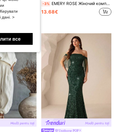
ких бретелях із прозорої сітки, з драпіруванням спереду, для виступів, йоги та повсякденного носіння
EMERY ROSE Жіночий комплект із 2 предметів: блуза з бантом-зав'язкою та вільні штани прямого крою, повсякденний відпускний образ для жінок
-3%
 ми
«Керувати
13.68€
 дані. >
Високий рівень повторних покупців
лити все
Unithorse POP