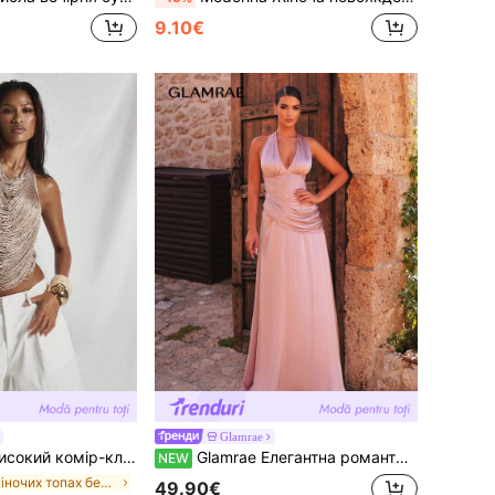
9.10€
Glamrae
риталений топ, милий, святковий, сексуальний, вечірній, відпустка, весна-літо, елегантний, солей, драпірування, Y2K
Glamrae Елегантна романтична сексуальна рожева атласна сукня з пайєтками, клаптиковим дизайном, чашками, довгими рукавами, на бретелях, зі складками, А-силуету, для вечірки, весільного гостя, дівич-вечора, формальна вечірня сукня
NEW
у жіночих топах без рукавів
49.90€