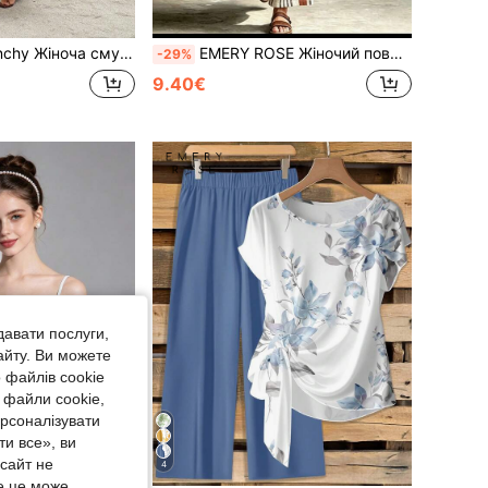
дньої довжини з круглим вирізом, короткими рукавами та талією
EMERY ROSE Жіночий повсякденний комплект із 2 предметів, топу та широких штанів у смужку з круглим вирізом та клаптиками
-29%
9.40€
давати послуги,
айту. Ви можете
 файлів cookie
 файли cookie,
ерсоналізувати
и все», ви
-сайт не
4
е це може