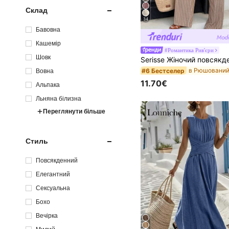
Склад
34
Бавовна
Кашемір
#Романтика Рив'єри
Шовк
#6 Бестселер
Вовна
11.70€
Альпака
Льняна білизна
Переглянути більше
Стиль
Повсякденний
Елегантний
Сексуальна
Бохо
Вечірка