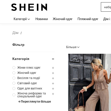
набі
Use up 
Категорії
Новинки
Жіночий одяг
Пляжний одяг
Дім і
Дім
/
Фільтр
Більше
Категорія
Жінки плюс одяг
Жіночий одяг
Весілля та події
Світовий одяг
Одяг для вагітних
Жіноча уніформа та
спеціальний одяг
Переглянути більше