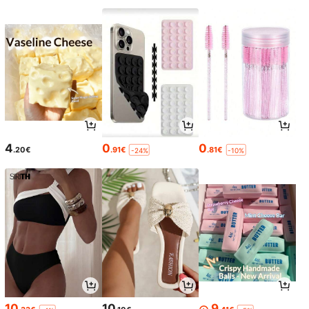
вечірки, літній дорожній аксесуа
р, органайзер для шкільного прил
аддя, декор для кімнати
4
0
0
.20€
.91€
.81€
-24%
-10%
10
10
9