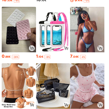
.33€
.10€
.41€
-4%
-5%
0
1
7
.86€
.10€
.04€
-28%
-8%
-4%