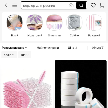
ламінування вій
пінцет для нарощування вій
патчі для нарощення
Білий
Фіолетовий
Очистити
Срібло
Рожевий
Рекомендовано
Найпопулярніші
Ціна
Фільтр
Колір
Тип