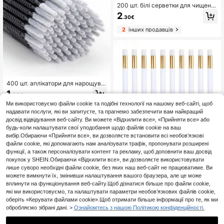
200 шт. білі серветки для чищенн
я, серветка для протирання клею
2
.30€
для нарощування вій, серветка д
ля чищення клею, шматочок для в
2
інших продавців
идалення лаку для нігтів, інструм
енти для нарощування вій, для на
рощування вій
400 шт. аплікатори для нарощува
ння вій з мікрофібри, одноразові м
1
.00€
атеріали для нарощування вій, мі
Ми використовуємо файли cookie та подібні технології на нашому веб-сайті, щоб
крощіточка-наконечник 2 мм, точ
4
інших продавців
на мікрощіточка, мікроаплікатор з
надавати послуги, які ви запитуєте, та прагнемо забезпечити вам найкращий
надзвичайно тонким волокном (2
досвід відвідування веб-сайту. Ви можете «Відхилити все», «Прийняти все» або
00 шт. білих, 200 шт. чорних), ватн
будь-коли налаштувати свої уподобання щодо файлів cookie на ваш
і палички для нарощування вій, ва
вибір.Обираючи «Прийняти все», ви дозволяєте встановити всі необов’язкові
тні палички для очищення вій, інс
файли cookie, які допомагають нам аналізувати трафік, пропонувати розширені
трументи для нарощування вій зі
функції, а також персоналізувати контент та рекламу, щоб доповнити ваш досвід
стрижнем, маленькі нано-ватні п
10/20 шт. щіточка для чищення ві
покупок у SHEIN.Обираючи «Відхилити все», ви дозволяєте використовувати
алички
й, щіточка для шампуню для вій, п
2
.90€
Орієнтовно
лише суворо необхідні файли cookie, без яких наш веб-сайт не працюватиме. Ви
ідходить для нарощування вій, за
сіб для видалення чорних цяток з
можете вимкнути їх, змінивши налаштування вашого браузера, але це може
1
інших продавців
носа, інструменти для макіяжу
вплинути на функціонування веб-сайту.Щоб дізнатися більше про файли cookie,
які ми використовуємо, та налаштувати параметри необов’язкових файлів cookie,
оберіть «Керувати файлами cookie».Щоб отримати більше інформації про те, як ми
обробляємо зібрані дані. >
Ознайомтесь з нашою Політикою конфіденційності.