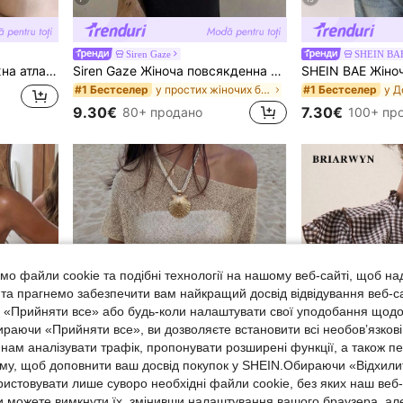
Siren Gaze
SHEIN BA
оротним коміром і довгими рукавами
Siren Gaze Жіноча повсякденна універсальна блуза однотонного кольору з глибоким V-подібним вирізом і складками
у простих жіночих блузках
#1 Бестселер
#1 Бестселер
9.30€
7.30€
80+ продано
100+ пр
о файли cookie та подібні технології на нашому веб-сайті, щоб на
, та прагнемо забезпечити вам найкращий досвід відвідування веб-с
, «Прийняти все» або будь-коли налаштувати свої уподобання щодо
ираючи «Прийняти все», ви дозволяєте встановити всі необов’язкові
нам аналізувати трафік, пропонувати розширені функції, а також п
аму, щоб доповнити ваш досвід покупок у SHEIN.Обираючи «Відхилит
ристовувати лише суворо необхідні файли cookie, без яких наш веб
 можете вимкнути їх, змінивши налаштування вашого браузера, ал