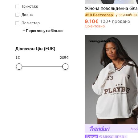
Трикотаж
Джинс
#10 Бестселер
9.10€
100+ продано
Поліестер
Орієнтовно
Переглянути більше
Діапазон Цін (EUR)
1
€
205
€
MISSGUIDED