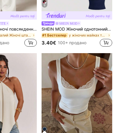
6
TITE
SHEIN MOD
SHEIN PETITE Жіночі повсякденні універсальні вільні штани широкого крою однотонні з поясом на зав'язці
SHEIN MOD Жіночий однотонний топ вузького крою, 3 способи носити
в Малий Жіночі штани
у жіночих майках та майках з кишеньками
#1 Бестселер
3.40€
дано
100+ продано