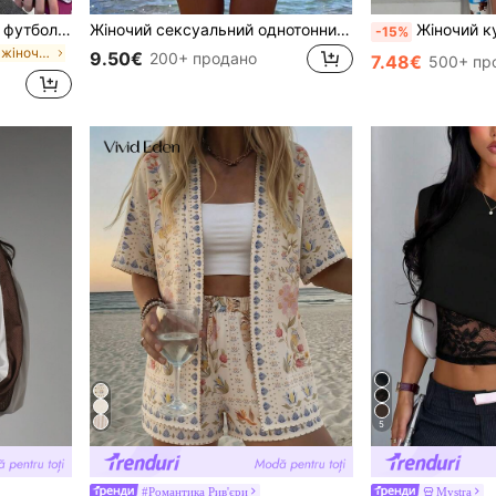
Жіноча повсякденна біла футболка з круглим вирізом і коротким рукавом, Y2K літня, для вечірок, відпустки та пляжу, з вишивкою паєтками у формі крил ангела
Жіночий сексуальний однотонний жовтий комплект бікіні з металевою підвіскою у вигляді квітки, елегантний повсякденний пляжний/курортний одяг для літньої відпустки, Vacationcore
Жіночий купальний комплект 2026, бікіні-топ на зав'язках через шию з горошком і контрастним кольором,
-15%
у звичайних жіночих футболках
9.50€
200+ продано
7.48€
500+ пр
5
#Романтика Рив'єри
Mystra