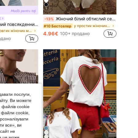
5
Жіночий білий обтислий сексуальний майка-камісоль із мереживом і квадратним вирізом, універсальний для поїздок на роботу, вулиці, вечірок і побачень у літньому повсякденному стилі
E
-13%
SHEIN BAE Жіночий повсякденний сатиновий топ на бретелях з відкритою спиною, асиметричним низом і вирізом halter, жовтий однотонний, весна/літо, для пляжного відпочинку та відпустки, елегантний і практичний
у простих жіночих майках та майках
#10 Бестселер
у Довгих жіночих майках та майках
4.96€
100+ продано
одано
давати послуги,
айту. Ви можете
 файлів cookie
 файли cookie,
ерсоналізувати
и все», ви
-сайт не
е це може