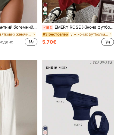
6
кіні з двох частин однотонного кольору для пляжного відпочинку
EMERY ROSE Жіноча футболка з круглим вирізом, коротким рукавом, візерунком із вишень та принтом із літер
-15%
у святкових жіночих комплектах бікіні
у жіночих футболках для вечірніх прогулянок
#3 Бестселер
5.70€
родано