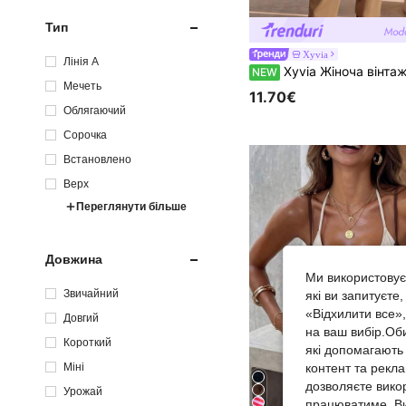
Тип
Xyvia
Лінія А
Xyvia Жіноча вінтажна атласна блуза з жакардардовим принтом, рукавами-пелюстками, відв
NEW
Мечеть
11.70€
Облягаючий
Сорочка
Встановлено
Верх
Переглянути більше
Довжина
Ми використовуєм
Звичайний
які ви запитуєте
«Відхилити все»
Довгий
на ваш вибір.Об
Короткий
які допомагають 
Міні
контент та рекл
дозволяєте вико
Урожай
працюватиме. Ви