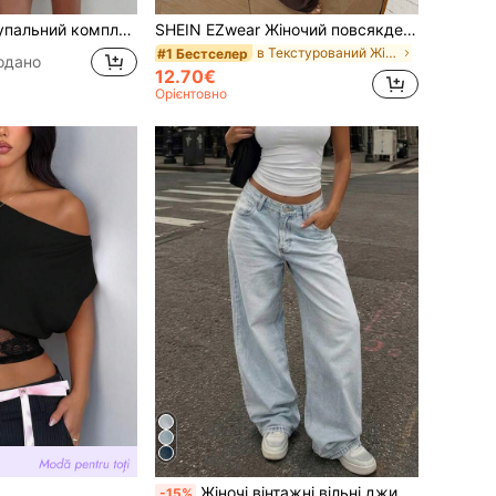
 сексуальна відкрита спина, трусики-танга, для Дня святого Валентина, пляжу, курорту, літнього відпочинку на відкритому повітрі, у стилі Vacationcore
SHEIN EZwear Жіночий повсякденний комплект із однотонного плисованого топа та довгих штанів на еластичному поясі
в Текстурований Жіночі координати
#1 Бестселер
одано
12.70€
Орієнтовно
Жіночі вінтажні вільні джинси прямого крою у стилі бойфренд, повсякденні, осінні
-15%