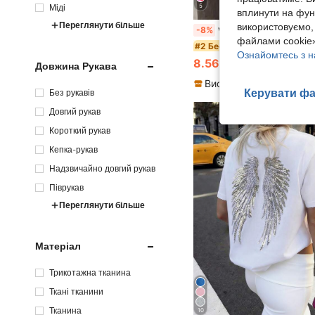
Міді
5
вплинути на фун
Переглянути більше
використовуємо,
wohenmeili Жіноче роздільне бікіні з кольоровими блоками, зав'язками на шиї та високою талією, контрастний дизайн, 
-8%
файлами cookie»
#2 Бестселер
Ознайомтесь з н
8.56€
100+ продано
Довжина Рукава
Керувати фа
Без рукавів
Довгий рукав
Короткий рукав
Кепка-рукав
Надзвичайно довгий рукав
Піврукав
Переглянути більше
Матеріал
Трикотажна тканина
Ткані тканини
Тканина
10