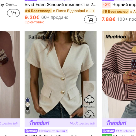
авами та графічним принтом <<53» спереду
Vivid Eden Жіночий комплект із 2 предметів: кімоно та шорти з короткими рукавами з квітковим принтом, стиль "Відпустка"
Чорний короткий топ для жінок весна 2026, сексуальний дизайн з відкритими плечима та
-2%
в Пляж Відповідні комплекти з двох предметів
#4 Бестселер
#9 Бестселер
9.30€
60+ продано
7.88€
100+ пр
Орієнтовно
5
#Робочі стільниці
Muchica