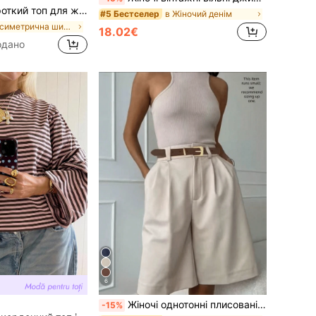
 рукавами <<летучими крилами», мереживним оздобленням талії, приталений короткий блуз у стилі Y2K, літній вуличний стиль
в Жіночий денім
#5 Бестселер
в Асиметрична шия Жіночі топи, блузки & трійник
18.02€
одано
6
Жіночі однотонні плисовані повсякденні шорти з кишенями для щоденного носіння влітку, легкий стиль
-15%