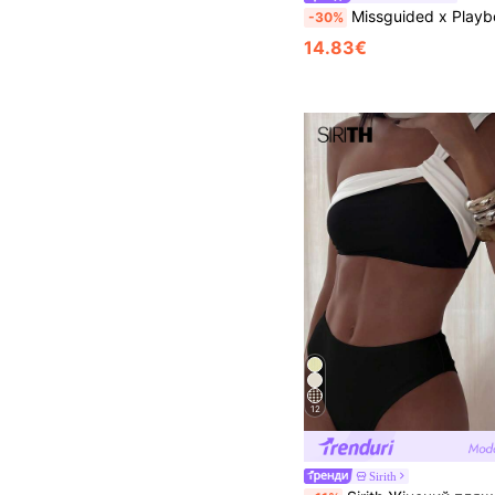
Missguided x Playboy Оверсайз джерсі топ Athleisure Essentials з V-подібним вирізом, контрастними сітчастими рук
-30%
14.83€
12
Sirith