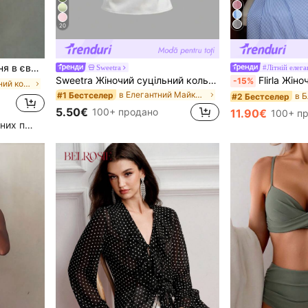
20
т., нова, елегантна, для вечірки, нічного виходу та побачення
Sweetra
#Літній елег
Sweetra Жіночий суцільний кольоровий повсякденний універсальний топ для щоденного носіння
Flirla Жіноча синьо-біла смугаста сукня А-силуету без
-15%
в Максимальний комфорт Жіночі сукні
в Елегантний Майки без рукавів
#1 Бестселер
#2 Бестселер
5.50€
100+ продано
11.90€
100+ п
Високий рівень повторних покупців