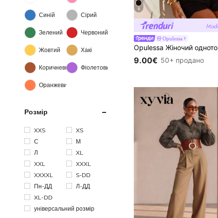
8
Синій
Сірий
Зелений
Червоний
Opulessa
Жовтий
Хакі
9.00€
50+ продано
Коричневий
Фіолетовий
Оранжевий
Розмір
XXS
XS
С
М
Л
XL
XXL
XXXL
XXXXL
S-DD
Пн-ДД
Л-ДД
XL-DD
універсальний розмір