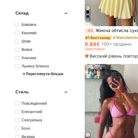
Склад
12
Бавовна
Жіноча обтисла сукня в європейському та американському стилі, сексуальна, з халтер-вирізом, зав'язкою на спині, відкритими плечима, акцентом на талії та плісованою тканиною, літня, 1 ш
-5%
Кашемір
#1 Бестселер
Шовк
9.88€
100+ продано
Орієнтовно
Вовна
Альпака
Льняна білизна
Переглянути більше
Стиль
Повсякденний
Елегантний
Сексуальна
Бохо
Вечірка