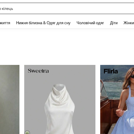
льник
and down arrow keys to navigate search Нещодавно шукали and Пошук Відкритт
 життя
Нижня білизна & Одяг для сну
Чоловічий одяг
Діти
Жінки