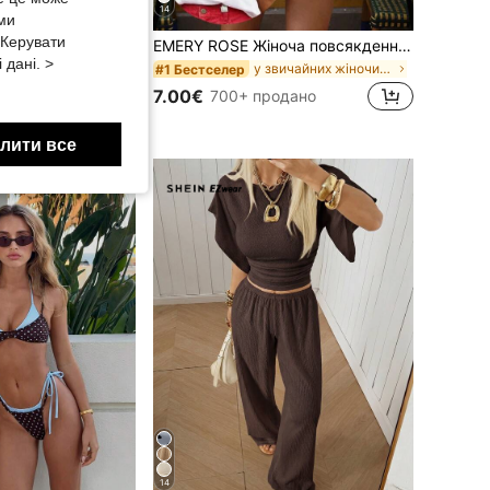
14
 ми
«Керувати
EMERY ROSE Жіноча повсякденна футболка з круглим вирізом, коротким рукавом і вирізом у формі серця на спині
 дані. >
ю спереду, з короткими рукавами-капсулами, літній топ з V-подібним вирізом, стрункий, універсальний
у звичайних жіночих футболках
#1 Бестселер
7.00€
700+ продано
лити все
14