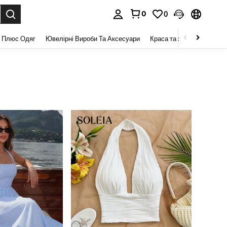
0
0
я. Press Enter to select.
 Плюс Одяг
Ювелірні Вироби Та Аксесуари
Краса та здоров 'я
Взу