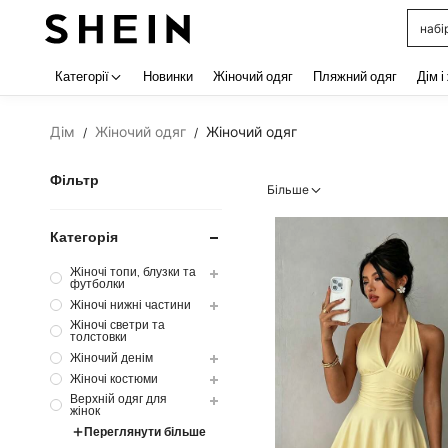
купа
Use up 
Категорії
Новинки
Жіночий одяг
Пляжний одяг
Дім і
Дім
Жіночий одяг
Жіночий одяг
/
/
Фільтр
Більше
Категорія
Жіночі топи, блузки та
футболки
Жіночі нижні частини
Жіночі светри та
толстовки
Жіночий денім
Жіночі костюми
Верхній одяг для
жінок
Переглянути більше