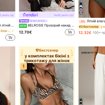
36
Літній елегантний богемний милий комплект бі
BELROSIE
-3%
овиною та трикутковими плавками, сексуальний
BELROSIE Прозорий накид із шифону з принтом у горошок, довгими рукавами та коміром-краваткою Wood Ear, європейсько-американський модний стиль
NEW
#3 Бестселер
в Кольоровий блок Жіночі комплекти бікіні
12.70€
12.32€
100+ п
Бестселер
у комплектах бікіні з
трикотажу для жінок
1