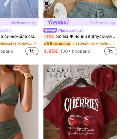
11
антний
#Чиста дівчина
 бретелей, сексуальна, у європейському та американському стилі, з відкритою спиною
Soleia Жіночий відпускний топ однотонного кольору з текстурою, глибоким V-подібним вирізом і сексуальним вирізом halter
-15%
в Блискавка Жіночі сукні
у звичайних жіночих майках та майках
#5 Бестселер
4.85€
родано
100+ продано