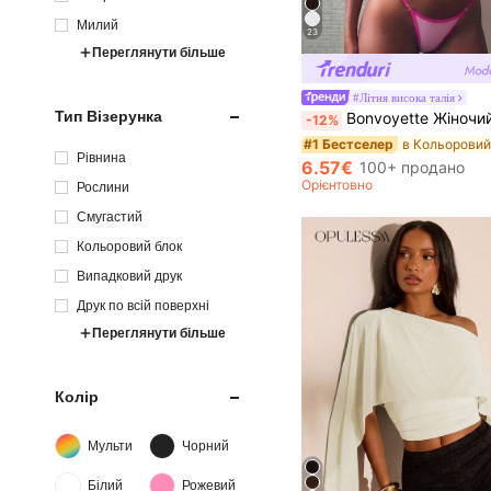
Милий
23
Переглянути більше
#Літня висока талія
Тип Візерунка
Bonvoyette Жіночий літній пляжний двокомпонентний купальник-бікіні з кольоровими блоками, на зав'язках, з галтерною горл
-12%
#1 Бестселер
Рівнина
6.57€
100+ продано
Орієнтовно
Рослини
Смугастий
Кольоровий блок
Випадковий друк
Друк по всій поверхні
Переглянути більше
Колір
Мульти
Чорний
Білий
Рожевий