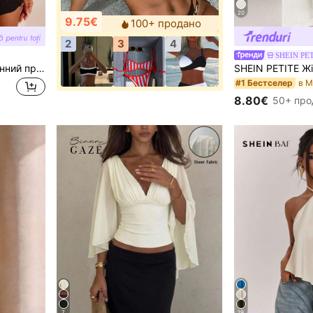
20
9.75€
100+ продано
2
3
4
SHEIN PE
Opulessa Жіночий однотонний приталений топ на кожен день у повсякденному стилі з асиметричним плечем і зборами
#1 Бестселер
8.80€
50+ про
7
19