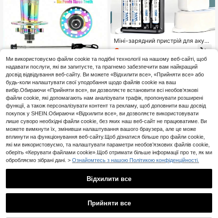
Міні-зарядний пристрій для акум
уляторів типу AA/AAA з USB, 4 сл
6
.93€
-10%
Орієнтовно
отами, швидка зарядка, окремі сл
Ми використовуємо файли cookie та подібні технології на нашому веб-сайті, щоб
оти для зарядки, швидкий універс
надавати послуги, які ви запитуєте, та прагнемо забезпечити вам найкращий
альний розумний зарядний прист
рій із РК-дисплеєм, підходить для
досвід відвідування веб-сайту. Ви можете «Відхилити все», «Прийняти все» або
Кілочки HASSNS PRO7 для трюко
заряджання акумуляторів у таких
вих велосипедів на 36 отворів, 12
будь-коли налаштувати свої уподобання щодо файлів cookie на ваш
45
.50€
Орієнтовно
пристроях, як ігрові консолі та пу
0 децибелів, дискове гальмо з 6 к
вибір.Обираючи «Прийняти все», ви дозволяєте встановити всі необов’язкові
льти дистанційного керування
ігтями, касетна втулка HG, сумісн
файли cookie, які допомагають нам аналізувати трафік, пропонувати розширені
а з 7-12 швидкостями
функції, а також персоналізувати контент та рекламу, щоб доповнити ваш досвід
покупок у SHEIN.Обираючи «Відхилити все», ви дозволяєте використовувати
лише суворо необхідні файли cookie, без яких наш веб-сайт не працюватиме. Ви
можете вимкнути їх, змінивши налаштування вашого браузера, але це може
вплинути на функціонування веб-сайту.Щоб дізнатися більше про файли cookie,
які ми використовуємо, та налаштувати параметри необов’язкових файлів cookie,
оберіть «Керувати файлами cookie».Щоб отримати більше інформації про те, як ми
обробляємо зібрані дані. >
Ознайомтесь з нашою Політикою конфіденційності.
Робочі рукавички з товстої коро
Відхилити все
в'ячої шкіри, термостійкі, протико
9
.90€
Орієнтовно
взкі, унісекс, для зварювання, са
дівництва, деревообробки, будівн
Прийняти все
ицтва, каміна, кемпінгу, захисні,
На жаль, товар розпродано.
жовті