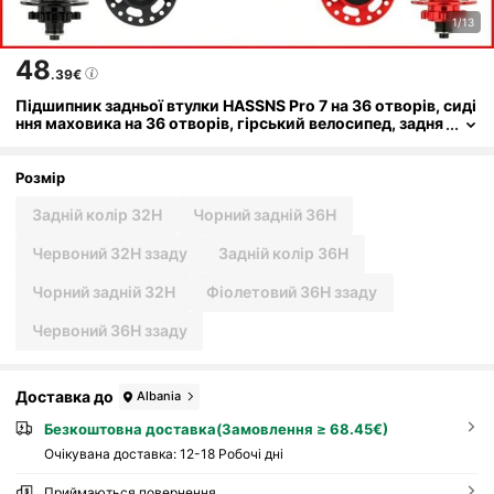
1/13
48
.39€
Підшипник задньої втулки HASSNS Pro 7 на 36 отворів, сиді
ння маховика на 36 отворів, гірський велосипед, задня
втулка Four Palin на 32 отвори, підходить для велосипе
дів з 7-12 швидкостями, шумоблок, задня втулка з 6 кігтям
и
Розмір
Задній колір 32H
Чорний задній 36H
Червоний 32H ззаду
Задній колір 36H
Чорний задній 32H
Фіолетовий 36H ззаду
Червоний 36H ззаду
Доставка до
Albania
Безкоштовна доставка(Замовлення ≥ 68.45€)
Очікувана доставка:
12-18 Робочі дні
Приймаються повернення