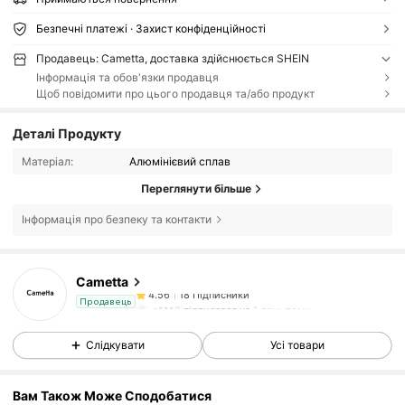
Безпечні платежі · Захист конфіденційності
Продавець: Cametta, доставка здійснюється SHEIN
Інформація та обов'язки продавця
Щоб повідомити про цього продавця та/або продукт
Деталі Продукту
Матеріал:
Алюмінієвий сплав
Переглянути більше
Інформація про безпеку та контакти
18 Підписники
4.56
Cametta
18 Підписники
4.56
c***8
підписався на
1 день тому
Продавець
18 Підписники
4.56
Слідкувати
Усі товари
18 Підписники
4.56
Вам Також Може Сподобатися