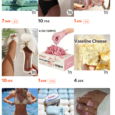
7
10
1
.64€
.70€
.41€
-8%
-6%
10
1
4
.10€
.04€
.20€
-20%