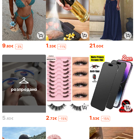
9
1
21
.80€
.33€
.00€
-3%
-11%
розпродано
5
2
1
.40€
.72€
.53€
-15%
-15%