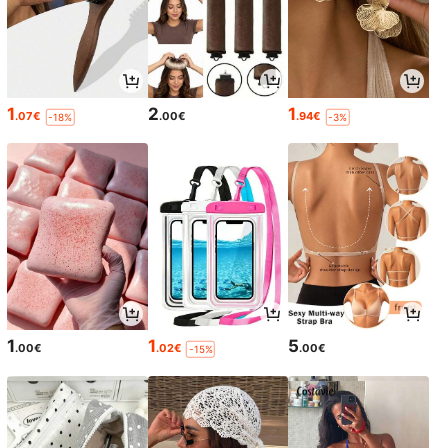
1
2
1
.07€
.00€
.94€
-18%
-3%
1
1
5
.00€
.02€
.00€
-15%