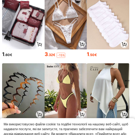
1
3
1
.60€
.32€
.50€
-15%
1
8
6
Ми використовуємо файли cookie та подібні технології на нашому веб-сайті, щоб
.57€
.20€
.50€
-13%
надавати послуги, які ви запитуєте, та прагнемо забезпечити вам найкращий
досвід відвідування веб-сайту. Ви можете «Відхилити все», «Прийняти все» або