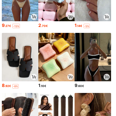
9
2
1
.27€
.70€
.14€
-15%
-5%
8
1
9
.92€
.10€
.60€
-8%