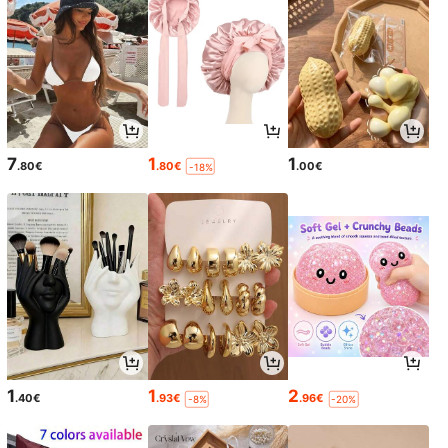
7
1
1
.80€
.80€
.00€
-18%
1
1
2
.40€
.93€
.96€
-8%
-20%