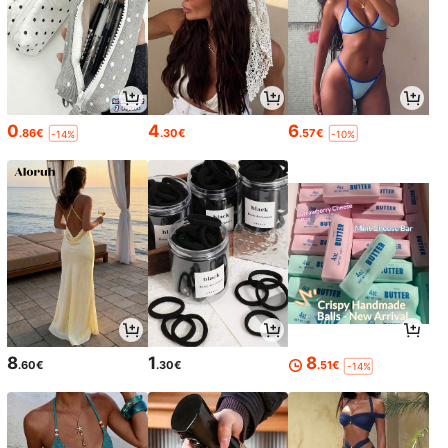
0
4
6
.86€
.30€
.57€
-14%
-10%
8
1
8
.60€
.30€
.51€
-14%