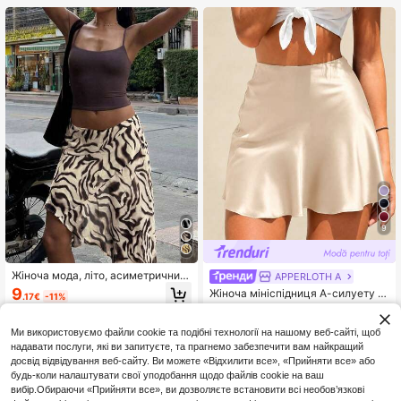
коліна, облягаюча, підходить для
відпустки та щоденного носіння
9
Жіноча мода, літо, асиметричний
APPERLOTH A
поділ, богемна спідниця до колін,
9
Жіноча мініспідниця А-силуету з
.17€
-11%
хвилястий принт, елегантна та се
атласу на еластичному поясі з ви
#2 Бестселер
у спідницях для офісних жінок
ксуальна, підходить для пляжу, ві
сокою талією, класична елегантн
дпустки, побачення, весна, бохо
9
а, для літніх вечірок і відпустки, е
.00€
Ми використовуємо файли cookie та подібні технології на нашому веб-сайті, щоб
шик
стетична
надавати послуги, які ви запитуєте, та прагнемо забезпечити вам найкращий
досвід відвідування веб-сайту. Ви можете «Відхилити все», «Прийняти все» або
будь-коли налаштувати свої уподобання щодо файлів cookie на ваш
вибір.Обираючи «Прийняти все», ви дозволяєте встановити всі необов’язкові