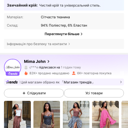
Звичайний крій:
Чистий крій та універсальний стиль.
Матеріал:
Сітчаста тканина
Склад:
94% Поліестер, 6% Еластан
Переглянути більше
Інформація про безпеку та контакти
25K Підписники
4.71
Mima John
c***e
підписався на
1 годин тому
t***e
переглядає
82K+ продано нещодавно
6K+ повторна покупка
25K Підписники
4.71
Цей магазин обрано як
「Магазин трендів」
25K Підписники
4.71
Слідкувати
Усі товари
25K Підписники
4.71
25K Підписники
4.71