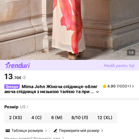
1/6
13
.70€
Mima John Жіноча спідниця-обляг
4.90
(
1000+
)
Тренди
аюча спідниця з низькою талією та при
нтом у стилі русалки, богема
Розмір
US
2
(XS)
4
(С)
6
(М)
8/10
(Л)
12
(XL)
Таблиця розмірів
Перевірити мій розмір
Не ваш розмір? Розкажіть нам