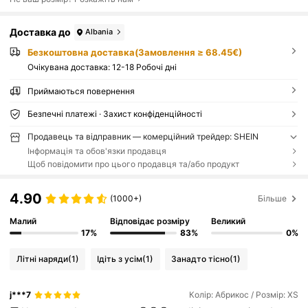
Доставка до
Albania
Безкоштовна доставка(Замовлення ≥ 68.45€)
Очікувана доставка:
12-18 Робочі дні
Приймаються повернення
Безпечні платежі · Захист конфіденційності
Продавець та відправник — комерційний трейдер: SHEIN
Інформація та обов'язки продавця
Щоб повідомити про цього продавця та/або продукт
4.90
(1000+)
Більше
Малий
Відповідає розміру
Великий
17%
83%
0%
Літні наряди
(1)
Ідіть з усім
(1)
Занадто тісно
(1)
j***7
Колір: Абрикос / Розмір: XS