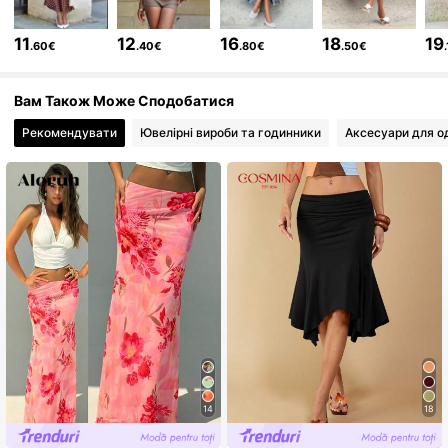
25K Підписники
4.71
11
12
16
18
19
.60€
.40€
.80€
.50€
25K Підписники
4.71
Вам Також Може Сподобатися
25K Підписники
4.71
Рекомендувати
Ювелірні вироби та годинники
Аксесуари для о
25K Підписники
4.71
25K Підписники
4.71
25K Підписники
4.71
14
18