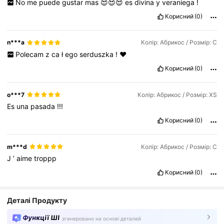
No
me
puede
gustar
mas
😍😍😍
es
divina
y
veraniega
!
Корисний
(0)
n***a
Колір: Абрикос / Розмір: С
Polecam
z
ca
ł
ego
serduszka
!
❤️
Корисний
(0)
o***7
Колір: Абрикос / Розмір: XS
Es
una
pasada
!!!
Корисний
(0)
m***d
Колір: Абрикос / Розмір: С
J
’
aime
troppp
Корисний
(0)
Деталі Продукту
Функції ШІ
згенеровано на основі деталей