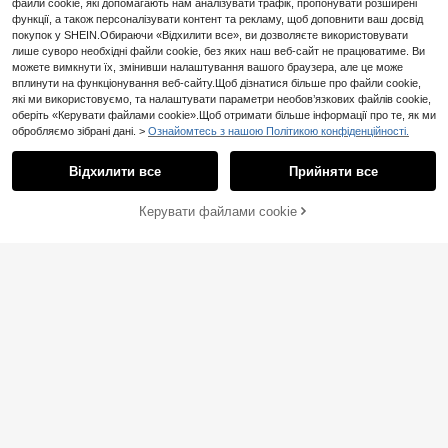
файли cookie, які допомагають нам аналізувати трафік, пропонувати розширені
функції, а також персоналізувати контент та рекламу, щоб доповнити ваш досвід
покупок у SHEIN.Обираючи «Відхилити все», ви дозволяєте використовувати
лише суворо необхідні файли cookie, без яких наш веб-сайт не працюватиме. Ви
можете вимкнути їх, змінивши налаштування вашого браузера, але це може
вплинути на функціонування веб-сайту.Щоб дізнатися більше про файли cookie,
які ми використовуємо, та налаштувати параметри необов’язкових файлів cookie,
оберіть «Керувати файлами cookie».Щоб отримати більше інформації про те, як ми
обробляємо зібрані дані. >
Ознайомтесь з нашою Політикою конфіденційності.
6
Відхилити все
Прийняти все
Керувати файлами cookie
#Вечірня сукня
ДОДАТИ ДО КОШИКА
Hauture Спідниця максі з високо
ю талією
#5 Бестселер
у жіночих спідницях з трикотажу
Lumalex
70+ продано
Lumalex Повністю біла вечірка дл
9
я жінок осінь скромна старі гроші
18
.80€
.20€
блискітки свято вечірка рейв фес
тиваль виїзд плавання відпустка
богемний BOHO море пляж гаряч
ий відкритий багатошаровий весі
льний сезон банкет церемонія до
сягнення віку пляж приморський
жіноча надзвичайно довга багато
рівнева хвиляста спідниця з мета
левим декором та низькою таліє
ю