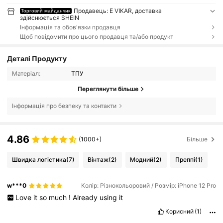
Продавець: E VIKAR, доставка
Торговий майданчик
здійснюється SHEIN
Інформація та обов'язки продавця
Щоб повідомити про цього продавця та/або продукт
Деталі Продукту
Матеріал:
ТПУ
Переглянути більше
Інформація про безпеку та контакти
4.86
(1000+)
Більше
Швидка логістика
(7)
Вінтаж
(2)
Модний
(2)
Преппі
(1)
w***0
Колір: Різнокольоровий / Розмір: iPhone 12 Pro
Love
it
so
much
!
Already
using
it
Корисний
(1)