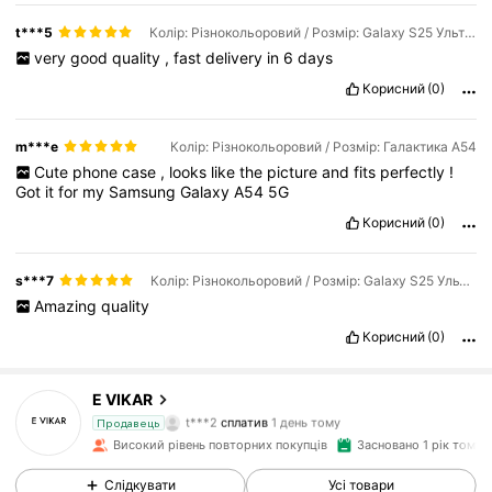
t***5
Колір: Різнокольоровий / Розмір: Galaxy S25 Ультра
very
good
quality
,
fast
delivery
in
6
days
Корисний
(0)
m***e
Колір: Різнокольоровий / Розмір: Галактика А54
Cute
phone
case
,
looks
like
the
picture
and
fits
perfectly
!
Got
it
for
my
Samsung
Galaxy
A54
5G
Корисний
(0)
s***7
Колір: Різнокольоровий / Розмір: Galaxy S25 Ультра
Amazing
quality
26K Підписники
4.93
Корисний
(0)
E VIKAR
26K Підписники
4.93
t***2
сплатив
1 день тому
Продавець
m***9
підписався на
1 день тому
Високий рівень повторних покупців
Засновано 1 рік тому
26K Підписники
4.93
Слідкувати
Усі товари