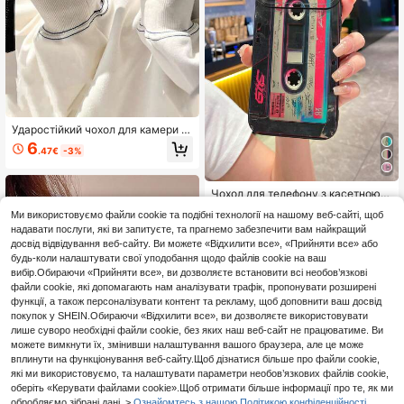
чохол для телефону, захисний чох
ол
Ударостійкий чохол для камери з
гальванічним покриттям, оригіна
6
.47€
-3%
льна текстура лічі, вінтажна, з по
мітним декором об'єктива та верх
німи кнопками, сумісний з iPhone
17/17 Air/17 Pro/17 Pro Max/16/16 P
Чохол для телефону з касетною к
ro/16 Plus/16 Pro Max/16/15/14/13/
амерою та диктофоном, ретро, уд
1
Ми використовуємо файли cookie та подібні технології на нашому веб-сайті, щоб
.66€
-8%
12/11, чохол для телефону, жіночи
аростійкий, сумісний з Apple, /Gal
надавати послуги, які ви запитуєте, та прагнемо забезпечити вам найкращий
й м'який захисний чохол, захист в
axy,
ід падінь, подарунок на день наро
досвід відвідування веб-сайту. Ви можете «Відхилити все», «Прийняти все» або
дження та річницю
будь-коли налаштувати свої уподобання щодо файлів cookie на ваш
вибір.Обираючи «Прийняти все», ви дозволяєте встановити всі необов’язкові
файли cookie, які допомагають нам аналізувати трафік, пропонувати розширені
функції, а також персоналізувати контент та рекламу, щоб доповнити ваш досвід
покупок у SHEIN.Обираючи «Відхилити все», ви дозволяєте використовувати
лише суворо необхідні файли cookie, без яких наш веб-сайт не працюватиме. Ви
можете вимкнути їх, змінивши налаштування вашого браузера, але це може
вплинути на функціонування веб-сайту.Щоб дізнатися більше про файли cookie,
які ми використовуємо, та налаштувати параметри необов’язкових файлів cookie,
оберіть «Керувати файлами cookie».Щоб отримати більше інформації про те, як ми
обробляємо зібрані дані. >
Ознайомтесь з нашою Політикою конфіденційності.