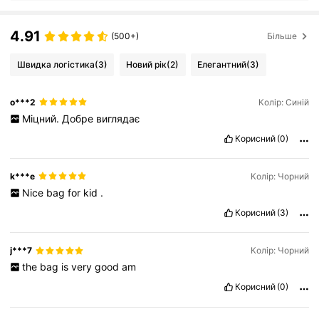
4.91
(500+)
Більше
Швидка логістика
(3)
Новий рік
(2)
Елегантний
(3)
o***2
Колір: Синій
Міцний.
Добре
виглядає
Корисний
(0)
k***e
Колір: Чорний
Nice
bag
for
kid
.
Корисний
(3)
j***7
Колір: Чорний
the
bag
is
very
good
am
Корисний
(0)