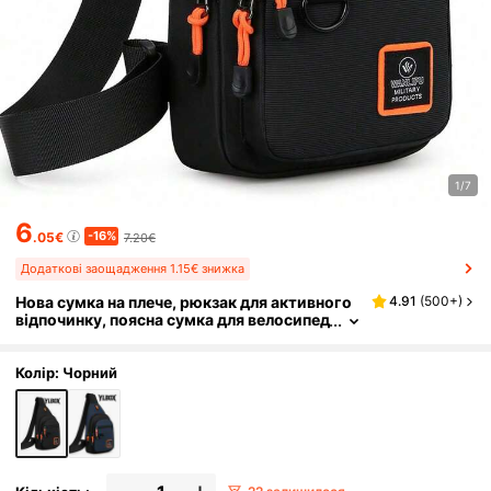
1/7
6
-16%
.05€
7.20€
Додаткові заощадження 1.15€ знижка
Нова сумка на плече, рюкзак для активного
4.91
(
500+
)
відпочинку, поясна сумка для велосипед
а, спортивна та повсякденна сумка чере
з плече, чохол для телефону
Колір: Чорний