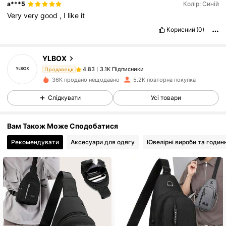
a***5
Колір: Синій
Very
very
good
,
I
like
it
Корисний
(0)
3.1K Підписники
4.83
YLBOX
3.1K Підписники
4.83
Продавець
m***i
підписався на
1 день тому
36K продано нещодавно
5.2K повторна покупка
3.1K Підписники
4.83
Слідкувати
Усі товари
3.1K Підписники
4.83
3.1K Підписники
4.83
Вам Також Може Сподобатися
3.1K Підписники
4.83
Рекомендувати
Аксесуари для одягу
Ювелірні вироби та годин
3.1K Підписники
4.83
3.1K Підписники
4.83
3.1K Підписники
4.83
3.1K Підписники
4.83
3.1K Підписники
4.83