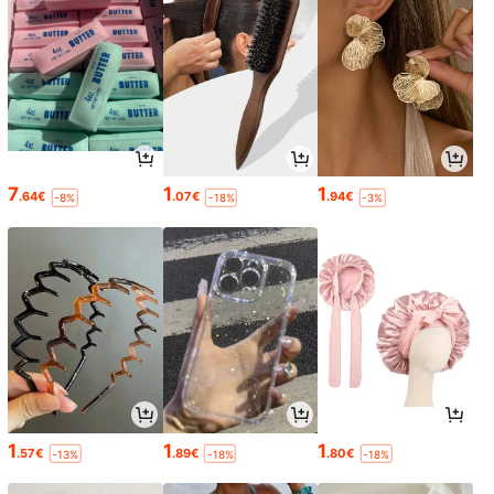
7
1
1
.64€
.07€
.94€
-8%
-18%
-3%
1
1
1
.57€
.89€
.80€
-13%
-18%
-18%