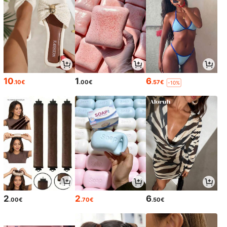
10
1
6
.10€
.00€
.57€
-10%
2
2
6
.00€
.70€
.50€