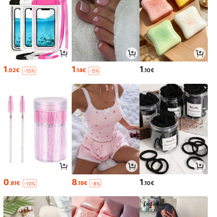
1
1
1
.02€
.14€
.10€
-15%
-5%
0
8
1
.81€
.19€
.10€
-10%
-8%