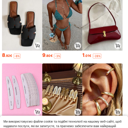
8
9
1
.92€
.80€
.01€
-8%
-3%
-28%
1
1
2
Ми використовуємо файли cookie та подібні технології на нашому веб-сайті, щоб
.60€
.19€
.09€
-1%
-5%
надавати послуги, які ви запитуєте, та прагнемо забезпечити вам найкращий