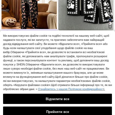
4
Чоловічий піжамний комплект з 2
Ми використовуємо файли cookie та подібні технології на нашому веб-сайті, щоб
предметів з квітковим принтом -
11
Notgurli
надавати послуги, які ви запитуєте, та прагнемо забезпечити вам найкращий
.52€
-20%
Орієнтовно
сорочка з короткими рукавами, к
досвід відвідування веб-сайту. Ви можете «Відхилити все», «Прийняти все» або
Notgurli Чоловічий піжамний комп
оміром і кишенями, шорти на шну
лект з принтом попкорну, топ з до
рку, трикотажна тканина, весна/л
будь-коли налаштувати свої уподобання щодо файлів cookie на ваш
11
.76€
-51%
вгими рукавами та довгі штани д
іто, відпустка/пляж, подарунок на
вибір.Обираючи «Прийняти все», ви дозволяєте встановити всі необов’язкові
ля дому
день народження хлопця
файли cookie, які допомагають нам аналізувати трафік, пропонувати розширені
функції, а також персоналізувати контент та рекламу, щоб доповнити ваш досвід
покупок у SHEIN.Обираючи «Відхилити все», ви дозволяєте використовувати
лише суворо необхідні файли cookie, без яких наш веб-сайт не працюватиме. Ви
можете вимкнути їх, змінивши налаштування вашого браузера, але це може
вплинути на функціонування веб-сайту.Щоб дізнатися більше про файли cookie,
які ми використовуємо, та налаштувати параметри необов’язкових файлів cookie,
оберіть «Керувати файлами cookie».Щоб отримати більше інформації про те, як ми
обробляємо зібрані дані. >
Ознайомтесь з нашою Політикою конфіденційності.
Відхилити все
Прийняти все