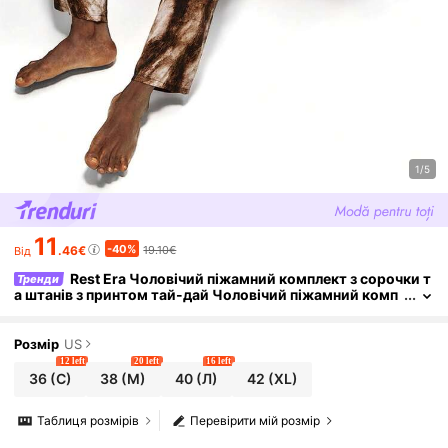
1/5
11
-40%
.46€
19.10€
Від
Rest Era Чоловічий піжамний комплект з сорочки т
Тренди
а штанів з принтом тай-дай Чоловічий піжамний комп
лект Коричнева піжама Коричнева піжама Чоловічий о
дяг для сну Піжами з візерунком
Розмір
US
12 left
20 left
16 left
36
(С)
38
(М)
40
(Л)
42
(XL)
Таблиця розмірів
Перевірити мій розмір