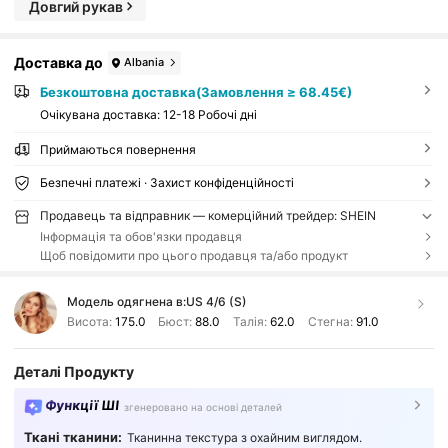
Довгий рукав
Доставка до
Albania
Безкоштовна доставка(Замовлення ≥ 68.45€)
Очікувана доставка:
12-18 Робочі дні
Приймаються повернення
Безпечні платежі · Захист конфіденційності
Продавець та відправник — комерційний трейдер: SHEIN
Інформація та обов'язки продавця
Щоб повідомити про цього продавця та/або продукт
Модель одягнена в:
US 4/6 (S)
Висота:
175.0
Бюст:
88.0
Талія:
62.0
Стегна:
91.0
Деталі Продукту
Функції ШІ
згенеровано на основі деталей
Ткані тканини:
Тканинна текстура з охайним виглядом.