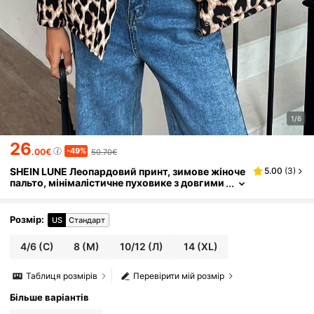
1/6
26
-49%
.00€
50.70€
SHEIN LUNE Леопардовий принт, зимове жіноче
5.00
(
3
)
пальто, мінімалістичне пуховике з довгими
рукавами та блискавкою спереду
Розмір
:
US
Стандарт
4/6
(С)
8
(М)
10/12
(Л)
14
(XL)
Таблиця розмірів
Перевірити мій розмір
Більше варіантів