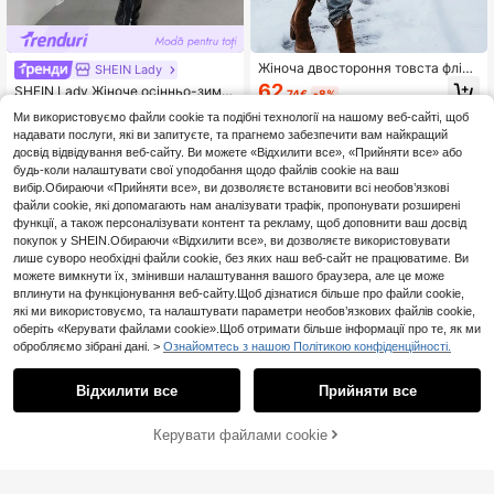
Жіноча двостороння товста флісо
SHEIN Lady
ва куртка середньої довжини з до
62
SHEIN Lady Жіноче осінньо-зимо
.74€
-8%
вгими рукавами, повсякденна, пі
ве пуховике з леопардовим принт
17
дходить для осені/зими, чорного к
.00€
-46%
Ми використовуємо файли cookie та подібні технології на нашому веб-сайті, щоб
ом
ольору
надавати послуги, які ви запитуєте, та прагнемо забезпечити вам найкращий
досвід відвідування веб-сайту. Ви можете «Відхилити все», «Прийняти все» або
будь-коли налаштувати свої уподобання щодо файлів cookie на ваш
вибір.Обираючи «Прийняти все», ви дозволяєте встановити всі необов’язкові
файли cookie, які допомагають нам аналізувати трафік, пропонувати розширені
функції, а також персоналізувати контент та рекламу, щоб доповнити ваш досвід
покупок у SHEIN.Обираючи «Відхилити все», ви дозволяєте використовувати
лише суворо необхідні файли cookie, без яких наш веб-сайт не працюватиме. Ви
можете вимкнути їх, змінивши налаштування вашого браузера, але це може
вплинути на функціонування веб-сайту.Щоб дізнатися більше про файли cookie,
які ми використовуємо, та налаштувати параметри необов’язкових файлів cookie,
оберіть «Керувати файлами cookie».Щоб отримати більше інформації про те, як ми
обробляємо зібрані дані. >
Ознайомтесь з нашою Політикою конфіденційності.
Відхилити все
Прийняти все
Керувати файлами cookie
ДОДАТИ ДО КОШИКА
49% ВИМКНЕНО!
4
SHEIN EZwear Леопардовий принт
ткане жіноче зимове пальто з дов
26
Franclia Жіноче пуховике пальто з
.79€
-45%
гими рукавами та коміром-блиск
кишенями, європейський та амер