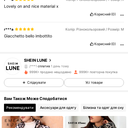
Lovely
on
and
nice
material
x
Корисний
(0)
r***a
Колір: Різнокольоровий / Розмір: М
Giacchetto
bello
imbottito
Корисний
(0)
SHEIN LUNE
1M Підписники
4.85
j***1
сплатив
1 день тому
d***7
підписався на
10 хвилин тому
999K+ продано нещодавно
999K+ повторна покупка
1M Підписники
4.85
Слідкувати
Усі товари
Вам Також Може Сподобатися
1M Підписники
4.85
Рекомендувати
Аксесуари для одягу
Білизна та одяг для сну
1M Підписники
4.85