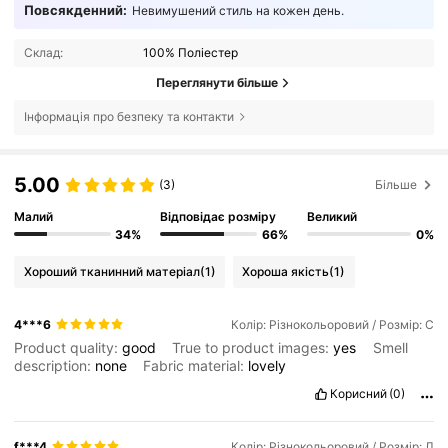
Повсякденний:
Невимушений стиль на кожен день.
Склад:
100% Поліестер
Переглянути більше
Інформація про безпеку та контакти
5.00
(3)
Більше
Малий
Відповідає розміру
Великий
34%
66%
0%
Хороший тканинний матеріал
(1)
Хороша якість
(1)
4***6
Колір: Різнокольоровий / Розмір: С
Product quality:
good
True to product images:
yes
Smell
description:
none
Fabric material:
lovely
Корисний
(0)
f***4
Колір: Різнокольоровий / Розмір: Л