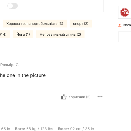
Хороша транспортабельність (3)
спорт (2)
Висо
(14)
Йога (1)
Неправильний стиль (2)
Розмір:
С
the one in the picture
Корисний (3)
 58 kg / 128 lbs, Бюст: 92 cm / 36 in, Стегна: 96 cm / 38 in, Талія: 70 cm / 28 
 66 in
Вага:
58 kg / 128 lbs
Бюст:
92 cm / 36 in