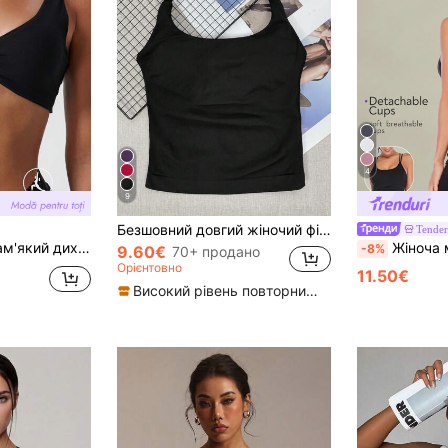
4
9
Безшовний довгий жіночий фітнес-топ на бретелях із знімним бюстгальтером, спортивний жилет для йоги, athleisure
Tender
вий дизайн грудей, кросівки, бюстгальтер для спорту на свіжому повітрі для жінок
Жіноча майка для йоги Tender Angel, одягнена в чотири се
-8%
9.60€
70+ продано
Орієнтовно
11.50€
Високий рівень повторних покупців