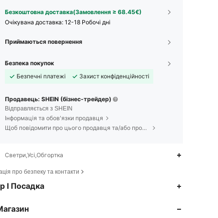
Безкоштовна доставка(Замовлення ≥ 68.45€)
Очікувана доставка:
12-18 Робочі дні
Приймаються повернення
Безпека покупок
Безпечні платежі
Захист конфіденційності
Продавець: SHEIN (бізнес-трейдер)
Відправляється з SHEIN
Інформація та обов'язки продавця
Щоб повідомити про цього продавця та/або продукт
Светри,Усі,Обгортка
ція про безпеку та контакти
4.89
312
120K
р І Посадка
Магазин
4.89
312
120K