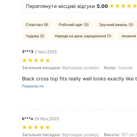
Переглянути місцеві відгуки
5.00
Спортзал (9)
Робочий одяг (5)
Зручний ремінь (3)
Чудова (2)
Наряди на день народження (1)
кохання 
3***3
2 Nov,2025
Загальна посадка: Відповідає розміру, Колір: Чорний, Розмір: С
Загальна посадка:
Відповідає розміру
Колір:
Чорний
Black cross top fits really well looks exactly like 
Перекласти
b***a
29 Nov,2025
Загальна посадка: Відповідає розміру, Висота: 167 cm / 66 in, Вага:
Загальна посадка:
Відповідає розміру
Висота:
167 cm /