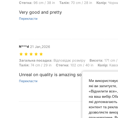
Стегна:
96 cm / 38 in
Талія:
70 cm / 28 in
Колір:
Чорн
Very good and pretty
Перекласти
N***d
21 Jan,2026
Загальна посадка: Відповідає розміру, Висота: 171 cm / 67 in, Вага
Загальна посадка:
Відповідає розміру
Висота:
171 cm /
Талія:
74 cm / 29 in
Стегна:
102 cm / 40 in
Колір:
Каво
Unreal on quality is amazing so good for the gy
Ми використовуєм
Перекласти
які ви запитуєте
«Відхилити все»
на ваш вибір.Об
які допомагають 
контент та рекл
Переглянути Біль
дозволяєте вико
працюватиме. Ви