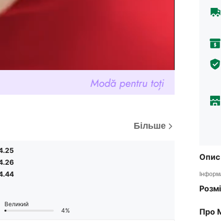
Більше
4.25
Опис
4.26
4.44
Інформа
Розмі
Великий
4%
Про 