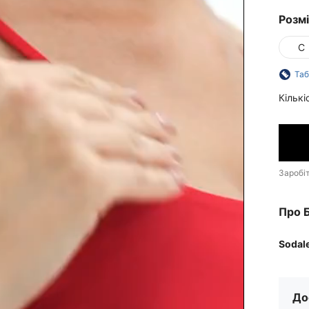
Розм
С
Таб
Кількі
Заробі
Про 
Sodal
До