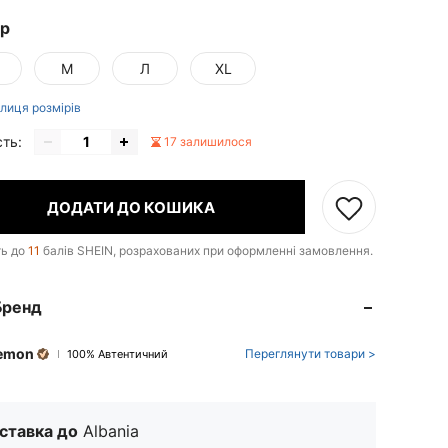
ір
М
Л
XL
лиця розмірів
сть:
17 залишилося
ДОДАТИ ДО КОШИКА
ть до
11
балів SHEIN, розрахованих при оформленні замовлення.
Бренд
emon
Переглянути товари >
100% Автентичний
ставка до
Albania