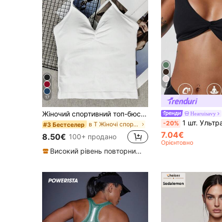
4
17
Жіночий спортивний топ-бюстгальтер для йоги без рукавів, еластичний фітнес-майка для тренувань, дихаючий
Hearuisavy
1 шт. Ультрам'який дихаючий вологовідвідний спортивний бюстгальтер для йоги, нюдо
-20%
в Т Жіночі спортивні футболки та майки
#3 Бестселер
7.04€
8.50€
100+ продано
Орієнтовно
Високий рівень повторних покупців