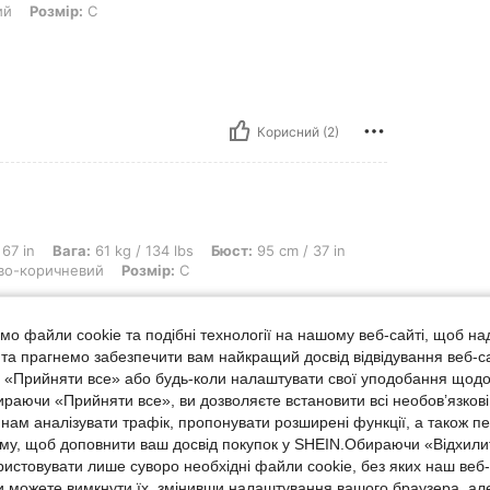
ий
Розмір:
С
Корисний (2)
: 61 kg / 134 lbs, Бюст: 95 cm / 37 in, Талія: 74 cm / 29 in, Стегна: 102 cm / 
 67 in
Вага:
61 kg / 134 lbs
Бюст:
95 cm / 37 in
во-коричневий
Розмір:
С
m
о файли cookie та подібні технології на нашому веб-сайті, щоб на
, та прагнемо забезпечити вам найкращий досвід відвідування веб-с
, «Прийняти все» або будь-коли налаштувати свої уподобання щодо
Корисний (1)
ираючи «Прийняти все», ви дозволяєте встановити всі необов’язкові
нам аналізувати трафік, пропонувати розширені функції, а також п
аму, щоб доповнити ваш досвід покупок у SHEIN.Обираючи «Відхилит
ше Відгуків
ристовувати лише суворо необхідні файли cookie, без яких наш веб
 можете вимкнути їх, змінивши налаштування вашого браузера, ал