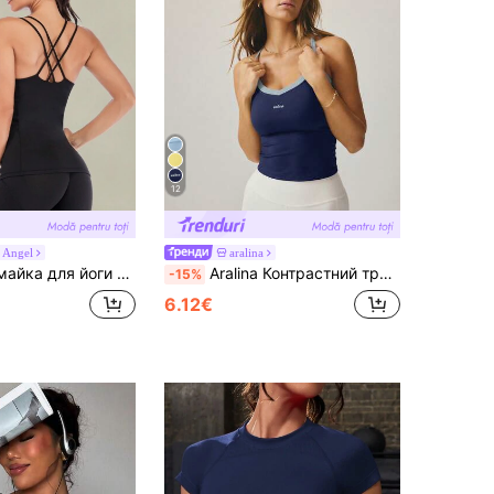
12
 Angel
aralina
зони, швидковисихаюча, елегантна фітнес-сорочка з перехресними спинами, чорного кольору, літні види спорту
Aralina Контрастний трикотажний одяг для відпочинку, ідеально підходить для спортивного одягу на літо та для вбрання в аеропорт для жінок
-15%
6.12€