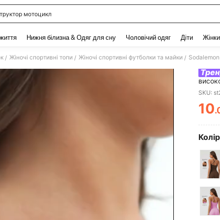
труктор мотоцикл
and down arrow keys to navigate search Нещодавно шукали and Пошук Відкритт
 життя
Нижня білизна & Одяг для сну
Чоловічий одяг
Діти
Жінки
ок
Жіночі спортивні топи
Жіночі спортивні футболки та майки
/
/
/
Тре
високо
тренув
SKU: s
10
.
PR
Колір