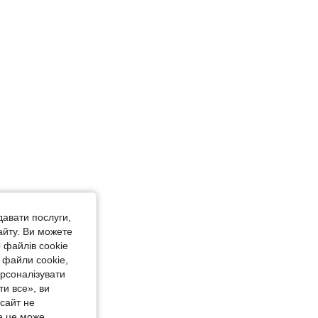
4.89
312
120K
40 in, Колір: Кавово-коричневий, Розмір: С
давати послуги,
айту. Ви можете
 файлів cookie
 файли cookie,
ерсоналізувати
и все», ви
-сайт не
е це може