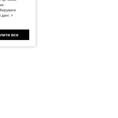
 ми
«Керувати
 дані. >
лити все