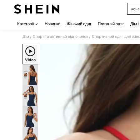
конс
Use up 
Категорії
Новинки
Жіночий одяг
Пляжний одяг
Дім і
Дім
Спорт та активний відпочинок
Спортивний одяг для жін
/
/
Video