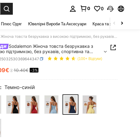
0
0
я. Press Enter to select.
 Плюс Одяг
Ювелірні Вироби Та Аксесуари
Краса та здоров 'я
Взу
Sodalemon Жіноча товста безрукавка з високою підтримкою, без рукавів, спортивна та тренувальна, біг, йога, безрукавка
нди
Sodalemon Жіноча товста безрукавка з
ю підтримкою, без рукавів, спортивна та
альна, біг, йога, безрукавка
t25032530369644347
(100+ Відгуки)
09€
10.40€
-3%
ICE AND AVAILABILITY
:
Темно-синій