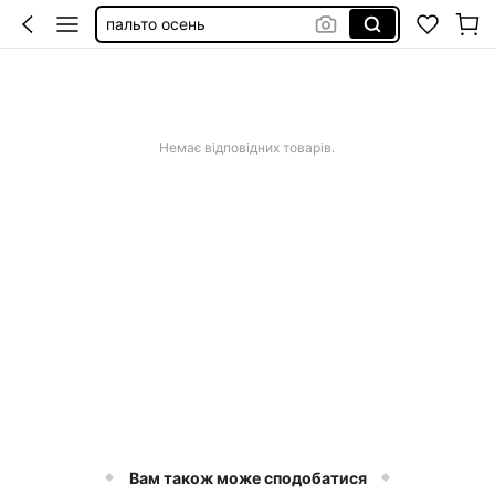
y2k top
джинси чоловічі
обувь летняя женская
купальник женский
Немає відповідних товарів.
Вам також може сподобатися