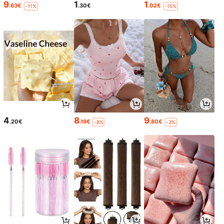
9
1
1
.63€
.30€
.02€
-11%
-15%
4
8
9
.20€
.19€
.80€
-8%
-3%