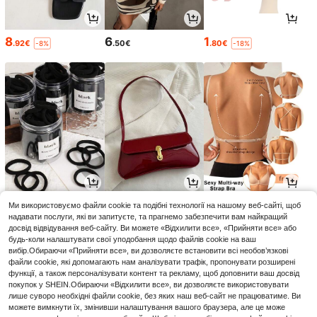
8
6
1
.92€
.50€
.80€
-8%
-18%
1
1
5
Ми використовуємо файли cookie та подібні технології на нашому веб-сайті, щоб
.10€
.01€
.00€
-28%
надавати послуги, які ви запитуєте, та прагнемо забезпечити вам найкращий
досвід відвідування веб-сайту. Ви можете «Відхилити все», «Прийняти все» або
будь-коли налаштувати свої уподобання щодо файлів cookie на ваш
вибір.Обираючи «Прийняти все», ви дозволяєте встановити всі необов’язкові
файли cookie, які допомагають нам аналізувати трафік, пропонувати розширені
функції, а також персоналізувати контент та рекламу, щоб доповнити ваш досвід
покупок у SHEIN.Обираючи «Відхилити все», ви дозволяєте використовувати
лише суворо необхідні файли cookie, без яких наш веб-сайт не працюватиме. Ви
можете вимкнути їх, змінивши налаштування вашого браузера, але це може