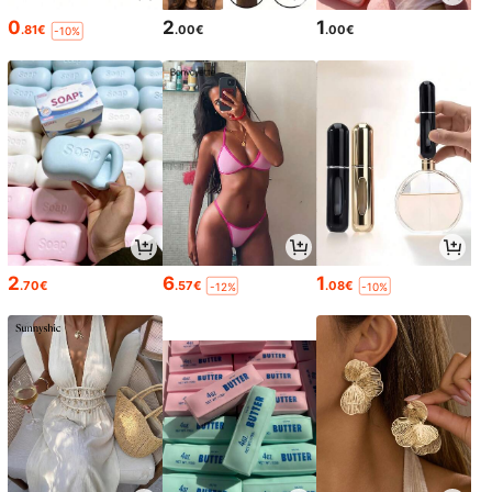
0
2
1
.81€
.00€
.00€
-10%
2
6
1
.70€
.57€
.08€
-12%
-10%