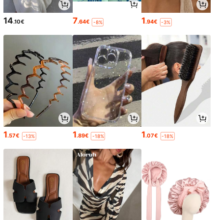
14
7
1
.10€
.64€
.94€
-8%
-3%
1
1
1
.57€
.89€
.07€
-13%
-18%
-18%