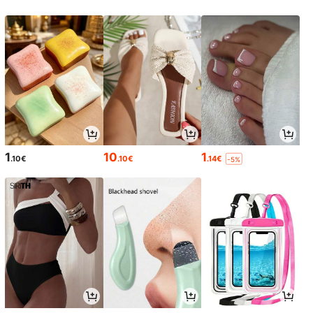
1
10
1
.10€
.10€
.14€
-5%