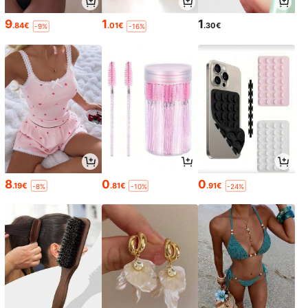
9
1
1
.84€
.01€
.30€
-9%
-16%
8
0
0
.19€
.81€
.91€
-8%
-10%
-24%