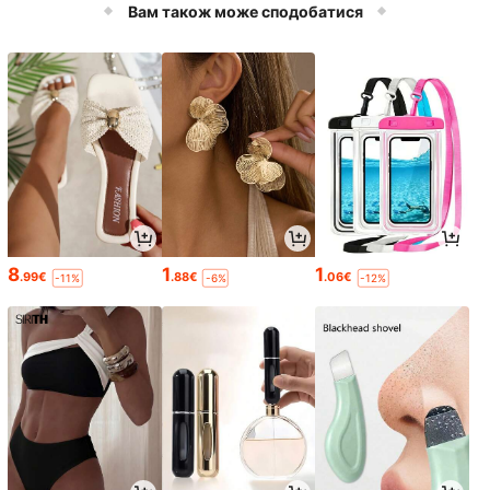
Вам також може сподобатися
8
1
1
.99€
.88€
.06€
-11%
-6%
-12%