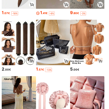
1
1
9
.07€
.41€
.80€
-18%
-6%
-3%
2
1
5
.00€
.57€
.00€
-13%