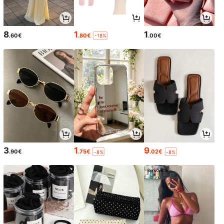
8
1
1
.60€
.80€
.00€
-18%
3
1
9
.90€
.75€
.02€
-8%
-8%