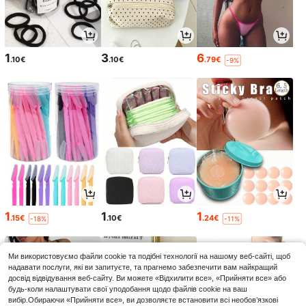
1
3
6
.10€
.10€
.79€
-9%
1
1
1
.15€
.10€
.24€
-18%
-11%
Ми використовуємо файли cookie та подібні технології на нашому веб-сайті, щоб
надавати послуги, які ви запитуєте, та прагнемо забезпечити вам найкращий
досвід відвідування веб-сайту. Ви можете «Відхилити все», «Прийняти все» або
будь-коли налаштувати свої уподобання щодо файлів cookie на ваш
вибір.Обираючи «Прийняти все», ви дозволяєте встановити всі необов’язкові