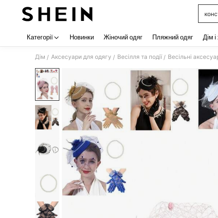
конс
Use up 
Категорії
Новинки
Жіночий одяг
Пляжний одяг
Дім і
Дім
Аксесуари для одягу
Весілля та події
Весільні аксесуа
/
/
/