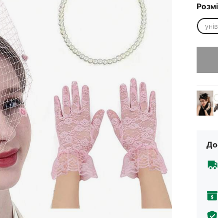
Розм
уні
На жаль
До