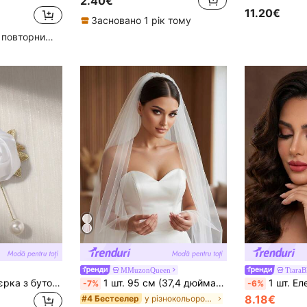
2.40€
11.20€
Засновано 1 рік тому
Високий рівень повторних покупців
MMuzonQueen
Tiara
1 шт./6 шт. бутоньєрка з бутоном троянди з металевим аксесуаром, преміум чоловіча, для нареченого та дружбів весільного декору, вечірки та пам'ятного заходу
1 шт. 95 см (37,4 дюйма) мінімалістична м'яка фата з тюлю з металевим гребінцем, підходить для вечірки нареченої, білий/кольору слонової кістки, осінній жіночий одяг
1 шт. Елегантна пов'язка на голову зі стразами, мод
-7%
-6%
8.18€
у різнокольорових фатах нареченої
#4 Бестселер