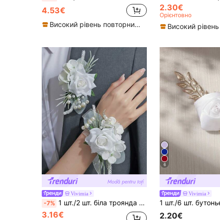
2.30€
4.53€
Орієнтовно
Високий рівень повторних покупців
6
Vivimia
Vivimia
1 шт./2 шт. біла троянда з гіпсофілою та перловим декором, елегантний корсаж і браслет на зап'ястя, підходить для нареченого, нареченої, друзів нареченого та подружок нареченої
-7%
3.16€
2.20€