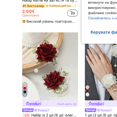
Набір квітів на зап'ястя та бутоньєрка у формі мушлі з трояндою, металевий сплав, преміум якості, 1 шт./2 шт./6 шт., для нареченого та нареченої, для весілля, заручин, заходів і вечірок
Жіноча вінтажна барокова весільна тіара з кристалів і стразів, елегантна корона принцеси для весілля,
-15%
вплинути на фун
в Найкращий розслаблений розкішний стиль Весільні
#1 Бестселер
5.24€
використовуємо,
2.60€
файлами cookie»
Орієнтовно
Ознайомтесь з н
Високий рівень повторних покупців
Керувати фа
5
Vivimia
Vivimia
Набір із 2 шт./6 шт. елегантних бутоньєрок і квіткових браслетів у стилі Mori з трояндою та білою гіпсофілою, преміумклас, для нареченого та нареченої, весільного декору, вечірки, балу та святкових заходів
-2%