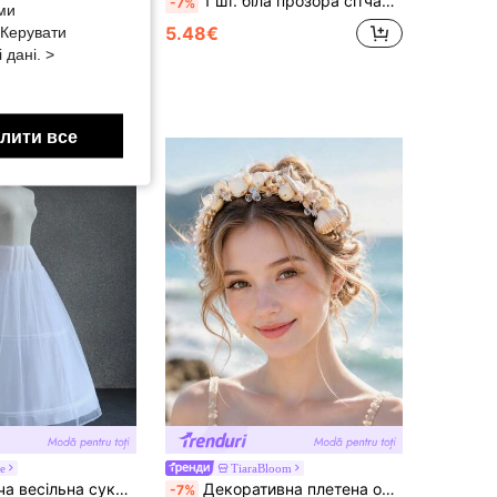
1 шт. біла прозора сітчаста довга спідниця з високою талією, весільна сукня, регульована стрічка, вбрання для нареченої та подружок нареченої, жіноча святкова спідниця для вечірок
-7%
 ми
5.48€
«Керувати
 дані. >
лити все
e
TiaraBloom
Cravure Жіноча весільна сукня-кринолін, 1 шт., великі розміри, 3 сталеві кільця та 1 тюлева спідниця, підкладка з пишної спідниці принцеси, осінній одяг для жінок
Декоративна плетена обруч ручної роботи в океанському стилі зі штучними мушлями та морськими зірками, богемний пляжний головний убір для фотосесії, аксесуар для волосся для весільної вечірки нареченої на морському відпочинку
-7%