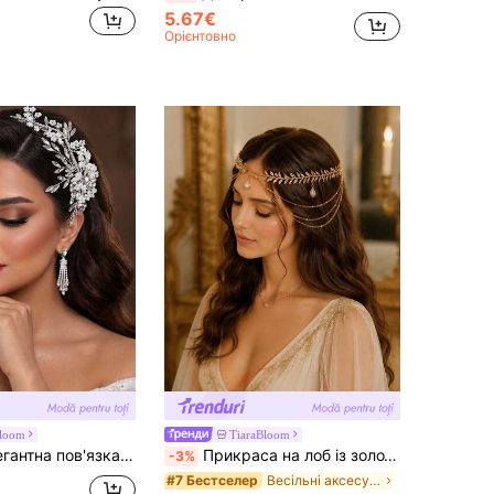
5.67€
Орієнтовно
Bloom
TiaraBloom
ний весільний аксесуар для волосся, підходить для вечірок, зустрічей, офіційних заходів та святкувань
Прикраса на лоб із золотим лавровим листком, краплею води та стразами, у стилі грецької богині, багатошаровий головний убір із ланцюжком і китицями, аксесуар для волосся до весільної сукні, для вечірки та фотосесії
-3%
Весільні аксесуари з мідного сплаву
#7 Бестселер