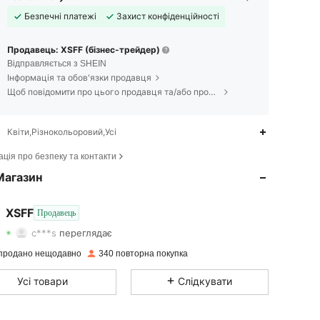
Безпечні платежі
Захист конфіденційності
Продавець: XSFF (бізнес-трейдер)
Відправляється з SHEIN
Інформація та обов'язки продавця
Щоб повідомити про цього продавця та/або продукт
Квіти,Різнокольоровий,Усі
4.74
71
107
ція про безпеку та контакти
Магазин
4.74
71
107
4.74
71
107
XSFF
Продавець
c***s
переглядає
4.74
71
107
продано нещодавно
340 повторна покупка
4.74
71
107
Усі товари
Слідкувати
4.74
71
107