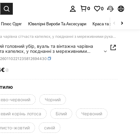
0
0
я. Press Enter to select.
 Плюс Одяг
Ювелірні Вироби Та Аксесуари
Краса та здоров 'я
Взу
Жіночий головний убір, вуаль та вінтажна чарівна сітчаста капелюх, у поєднанні з мереживними рукавичками та намистом зі штучних перлів, підходить для вінтажного чаювання 1920-х або 1950-х років, бальних залів, весілля, церкви, комплекту капелюхів Дербі
й головний убір, вуаль та вінтажна чарівна
ста капелюх, у поєднанні з мереживними
ичками та намистом зі штучних перлів,
c260110221235812694430
дить для вінтажного чаювання 1920-х або 1950-
в, бальних залів, весілля, церкви, комплекту
4€
ICE AND AVAILABILITY
юхів Дербі
стилю
ево-червоний
Чорний
евий корінь лотоса
Білий
Червоний
листо-жовтий
синій