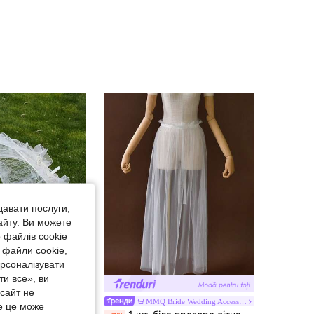
4.74
71
107
4.74
71
107
4.74
71
107
4.74
71
107
давати послуги,
айту. Ви можете
 файлів cookie
 файли cookie,
ерсоналізувати
и все», ви
-сайт не
Весільний набір з мереживним парасолькою для нареченої, включає пластиковий віяло з мереживними квітами, елегантний білий мереживний набір для сценічного виступу з декоративною парасолькою для танців і віялом, ідеально для фотостудії, літо
MMQ Bride Wedding Accessories
е це може