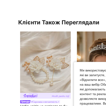
Клієнти Також Переглядали
Ми використовуєм
які ви запитуєте
«Відхилити все»
на ваш вибір.Об
які допомагають 
контент та рекл
дозволяєте вико
#Скромна елегантність
TiaraBloom
працюватиме. Ви