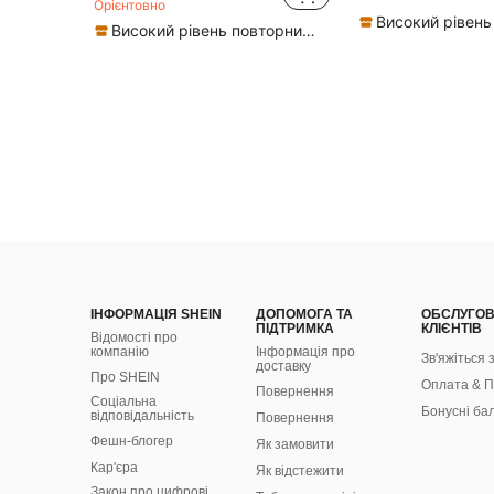
Орієнтовно
Високий рівень повторних покупців
ІНФОРМАЦІЯ SHEIN
ДОПОМОГА ТА
ОБСЛУГО
ПІДТРИМКА
КЛІЄНТІВ
Відомості про
компанію
Інформація про
Зв'яжіться 
доставку
Про SHEIN
Оплата & П
Повернення
Соціальна
Бонусні ба
відповідальність
Повернення
Фешн-блогер
Як замовити
Кар'єра
Як відстежити
Закон про цифрові