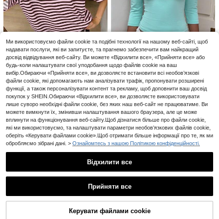
5
Жіноча літня футболка зі 100% ба
Ми використовуємо файли cookie та подібні технології на нашому веб-сайті, щоб
11
вовни з вінтажним мультяшним а
#1 Бестселер
в Бавовна Жіночі топи, блузки & трійник
надавати послуги, які ви запитуєте, та прагнемо забезпечити вам найкращий
нглійським графічним принтом, ко
70+ продано
досвід відвідування веб-сайту. Ви можете «Відхилити все», «Прийняти все» або
Жіноча елегантна однотонна атла
роткий рукав, ретро круглий вирі
21
сна блузка, підходить для побаче
будь-коли налаштувати свої уподобання щодо файлів cookie на ваш
6
7
з, принт на спинці, повсякденний
.21€
-3%
.47€
-3%
нь та офісу, чорного кольору, літо
вибір.Обираючи «Прийняти все», ви дозволяєте встановити всі необов’язкові
вуличний топ у стилі Y2K
12
файли cookie, які допомагають нам аналізувати трафік, пропонувати розширені
функції, а також персоналізувати контент та рекламу, щоб доповнити ваш досвід
Оверсайз футболка вільного кро
Aloruh
ю з коротким рукавом, повсякден
покупок у SHEIN.Обираючи «Відхилити все», ви дозволяєте використовувати
6
Aloruh Блакитно-зелена притален
.97€
-15%
на для відпустки, літня, рожева
лише суворо необхідні файли cookie, без яких наш веб-сайт не працюватиме. Ви
а футболка з V-подібним вирізом
#4 Бестселер
в Урожай Повсякденні футболки
можете вимкнути їх, змінивши налаштування вашого браузера, але це може
і рукавами 3/4
5
вплинути на функціонування веб-сайту.Щоб дізнатися більше про файли cookie,
.90€
які ми використовуємо, та налаштувати параметри необов’язкових файлів cookie,
оберіть «Керувати файлами cookie».Щоб отримати більше інформації про те, як ми
обробляємо зібрані дані. >
Ознайомтесь з нашою Політикою конфіденційності.
Відхилити все
Показати схожі товари в наявності
Переглянути всі
Прийняти все
На жаль, товар розпродано.
Керувати файлами cookie
РОЗПРОДАНО
6