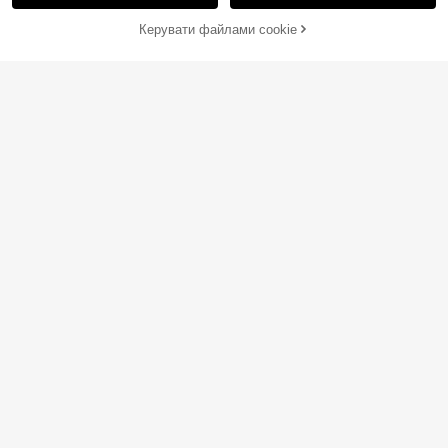
Керувати файлами cookie
ДОДАТИ ДО КОШИКА