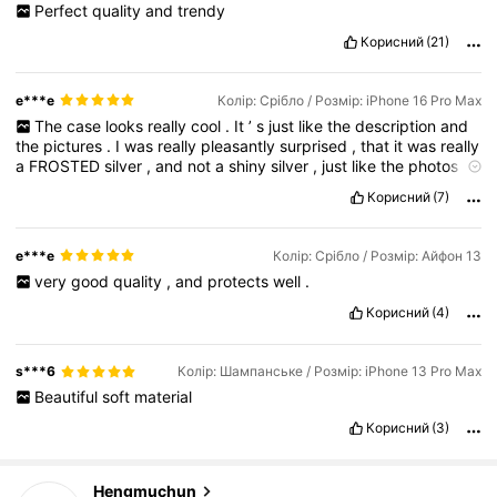
Perfect
quality
and
trendy
Корисний
(21)
e***e
Колір: Срібло / Розмір: iPhone 16 Pro Max
The
case
looks
really
cool
.
It
’
s
just
like
the
description
and
the
pictures
.
I
was
really
pleasantly
surprised
,
that
it
was
really
a
FROSTED
silver
,
and
not
a
shiny
silver
,
just
like
the
photos
and
description
have
showed
.
Корисний
(7)
e***e
Колір: Срібло / Розмір: Айфон 13
very
good
quality
,
and
protects
well
.
Корисний
(4)
s***6
Колір: Шампанське / Розмір: iPhone 13 Pro Max
Beautiful
soft
material
Корисний
(3)
4.8K Підписники
4.84
Hengmuchun