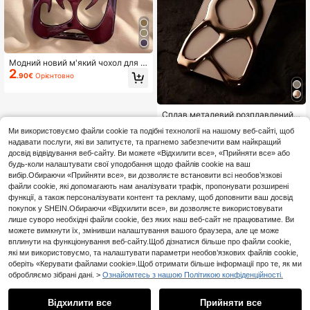
Модний новий м'який чохол для т
2
елефону з порожнистим вогнясти
.90€
Орієнтовно
м візерунком, ударостійкий, з еле
ктролітичним покриттям, сумісни
й з IP18 18 Pro 18promax, Galax, Sa
m/15ProMax/16promax/16pro/14pro
Сплав металевий розплавлений р
max/14pro/13promax/IPhone16/11/1
5
ідкий метал структурний дизайн п
.00€
Орієнтовно
2/13/14/15/A13/A14/A15/S22ultra/S
Ми використовуємо файли cookie та подібні технології на нашому веб-сайті, щоб
орожнистий гальванізований срі
23ultra/S24ultra/S25ultra/S22/S23/
надавати послуги, які ви запитуєте, та прагнемо забезпечити вам найкращий
бний магнітний чохол для телефо
S24/S25/A16/A53/A54/A55
ну сумісний з Apple 16/15/14/13/1
досвід відвідування веб-сайту. Ви можете «Відхилити все», «Прийняти все» або
2 серії водонепроникний ударості
будь-коли налаштувати свої уподобання щодо файлів cookie на ваш
йкий захист від падінь стійкий до
вибір.Обираючи «Прийняти все», ви дозволяєте встановити всі необов’язкові
подряпин професійний бізнес-под
файли cookie, які допомагають нам аналізувати трафік, пропонувати розширені
арунок
функції, а також персоналізувати контент та рекламу, щоб доповнити ваш досвід
покупок у SHEIN.Обираючи «Відхилити все», ви дозволяєте використовувати
лише суворо необхідні файли cookie, без яких наш веб-сайт не працюватиме. Ви
можете вимкнути їх, змінивши налаштування вашого браузера, але це може
вплинути на функціонування веб-сайту.Щоб дізнатися більше про файли cookie,
які ми використовуємо, та налаштувати параметри необов’язкових файлів cookie,
оберіть «Керувати файлами cookie».Щоб отримати більше інформації про те, як ми
обробляємо зібрані дані. >
Ознайомтесь з нашою Політикою конфіденційності.
Відхилити все
Прийняти все