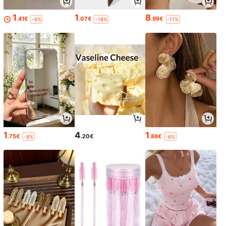
1
1
8
.41€
.07€
.99€
-6%
-18%
-11%
1
4
1
.75€
.20€
.88€
-8%
-6%