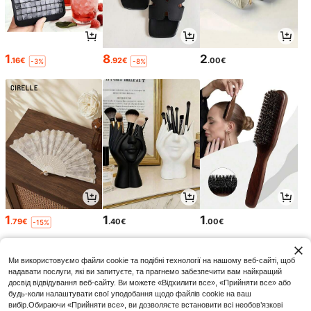
1
8
2
.16€
.92€
.00€
-3%
-8%
1
1
1
.79€
.40€
.00€
-15%
Ми використовуємо файли cookie та подібні технології на нашому веб-сайті, щоб
надавати послуги, які ви запитуєте, та прагнемо забезпечити вам найкращий
досвід відвідування веб-сайту. Ви можете «Відхилити все», «Прийняти все» або
будь-коли налаштувати свої уподобання щодо файлів cookie на ваш
вибір.Обираючи «Прийняти все», ви дозволяєте встановити всі необов’язкові