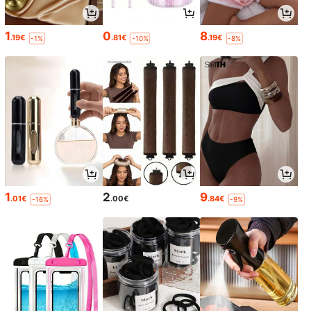
1
0
8
.19€
.81€
.19€
-1%
-10%
-8%
1
2
9
.01€
.00€
.84€
-16%
-9%