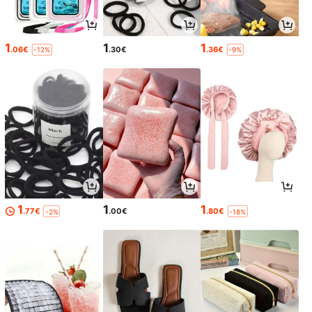
1
1
1
.06€
.30€
.36€
-12%
-9%
1
1
1
.77€
.00€
.80€
-2%
-18%