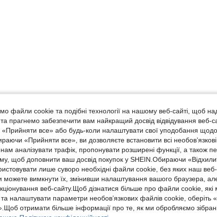
о файли cookie та подібні технології на нашому веб-сайті, щоб на
, та прагнемо забезпечити вам найкращий досвід відвідування веб-с
, «Прийняти все» або будь-коли налаштувати свої уподобання щодо
ираючи «Прийняти все», ви дозволяєте встановити всі необов’язкові
нам аналізувати трафік, пропонувати розширені функції, а також п
аму, щоб доповнити ваш досвід покупок у SHEIN.Обираючи «Відхилит
ристовувати лише суворо необхідні файли cookie, без яких наш веб
 можете вимкнути їх, змінивши налаштування вашого браузера, ал
кціонування веб-сайту.Щоб дізнатися більше про файли cookie, які
 та налаштувати параметри необов’язкових файлів cookie, оберіть 
.Щоб отримати більше інформації про те, як ми обробляємо зібрані