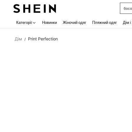
босо
Use up 
Категорії
Новинки
Жіночий одяг
Пляжний одяг
Дім і
Дім
Print Perfection
/