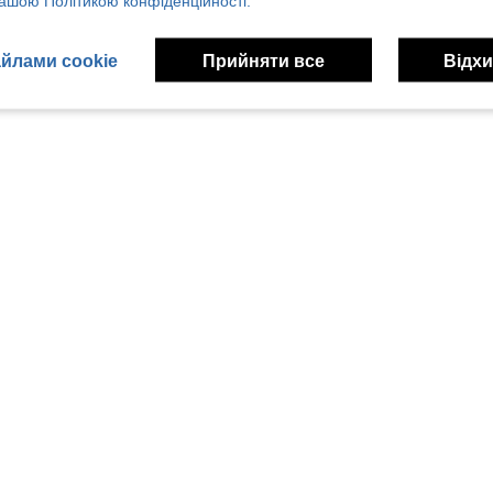
ашою Політикою конфіденційності.
йлами cookie
Прийняти все
Відхи