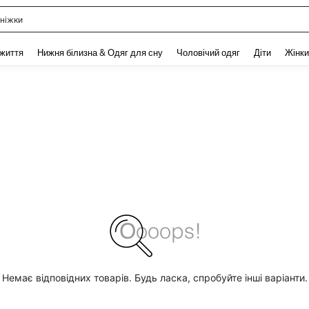
ніжки
and down arrow keys to navigate search Нещодавно шукали and Пошук Відкритт
 життя
Нижня білизна & Одяг для сну
Чоловічий одяг
Діти
Жінки
Немає відповідних товарів. Будь ласка, спробуйте інші варіанти.