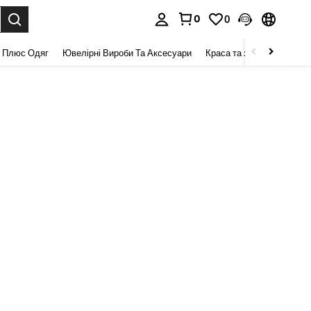
0
0
я. Press Enter to select.
 Плюс Одяг
Ювелірні Вироби Та Аксесуари
Краса та здоров 'я
Взу