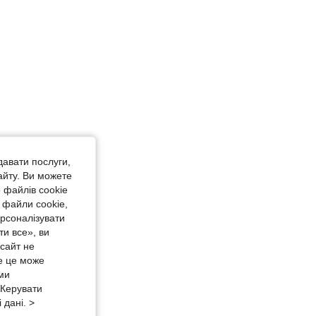
давати послуги,
айту. Ви можете
 файлів cookie
 файли cookie,
ерсоналізувати
и все», ви
-сайт не
е це може
 ми
«Керувати
 дані. >