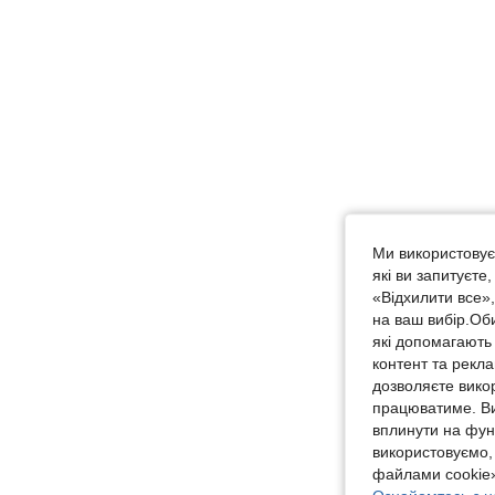
Ми використовуєм
які ви запитуєте
«Відхилити все»
на ваш вибір.Об
які допомагають 
контент та рекл
дозволяєте вико
працюватиме. Ви
вплинути на фун
використовуємо,
файлами cookie»