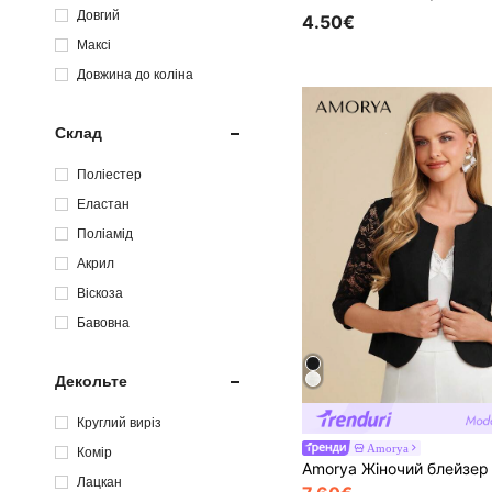
Довгий
4.50€
Максі
Довжина до коліна
Склад
Поліестер
Еластан
Поліамід
Акрил
Віскоза
Бавовна
Декольте
Круглий виріз
Amorya
Комір
Лацкан