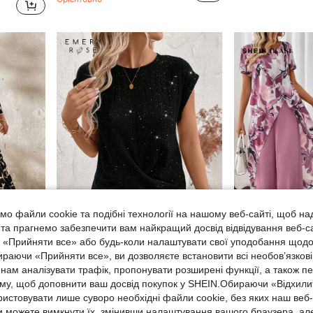
о файли cookie та подібні технології на нашому веб-сайті, щоб на
, та прагнемо забезпечити вам найкращий досвід відвідування веб-с
, «Прийняти все» або будь-коли налаштувати свої уподобання щодо
ираючи «Прийняти все», ви дозволяєте встановити всі необов’язкові
SHEIN Clasi Жіноча довга сукня з геометричним візерунком, сорочка, вбрання для вчителів
EMERY ROSE Блискуча футболка з рукавами "летюча миша" для літньо-осінніх жіночих образів
SHEIN Clasi Жіночий елегантний дизайн, комплект із 2 п
-46%
-19%
нам аналізувати трафік, пропонувати розширені функції, а також п
14.88€
4.94€
аму, щоб доповнити ваш досвід покупок у SHEIN.Обираючи «Відхилит
Орієнтовно
ристовувати лише суворо необхідні файли cookie, без яких наш веб
 можете вимкнути їх, змінивши налаштування вашого браузера, ал