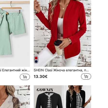
кт з жилетом, шортами та піджаком зі стразами з кишенями, осінній одяг
SHEIN Clasi Жіноча елегантна, проста, універсальна, зручна, червона куртка без коміра та кишень, осінь/зима, універсального крою
13.30€