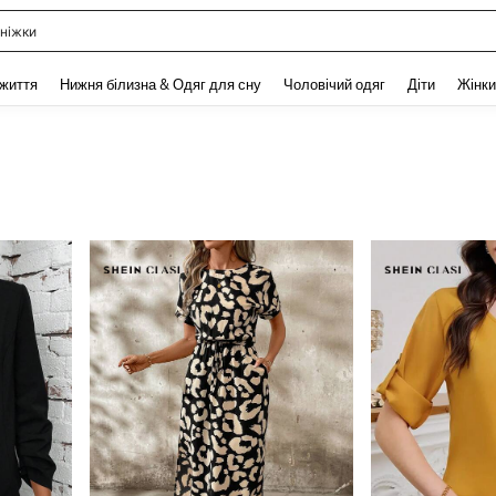
р кілець
and down arrow keys to navigate search Нещодавно шукали and Пошук Відкритт
 життя
Нижня білизна & Одяг для сну
Чоловічий одяг
Діти
Жінки