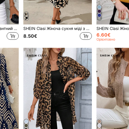
15
SHEIN Clasi Жіночий елегантний чорний жакет з відкритим передом, плісованими рукавами та довгими рукавами, повсякденний, для осені, офісу, весни, пляжу, фестивалю, відпустки та за містом
SHEIN Clasi Жіноча сукня міді з леопардовим принтом і зав'язками на талії
6.60€
8.50€
Орієнтовно