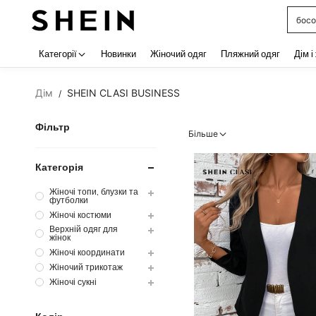
набі
Use up 
Категорії
Новинки
Жіночий одяг
Пляжний одяг
Дім і
Дім
SHEIN CLASI BUSINESS
/
Фільтр
Більше
Категорія
Жіночі топи, блузки та
футболки
Жіночі костюми
Верхній одяг для
жінок
Жіночі координати
Жіночий трикотаж
Жіночі сукні