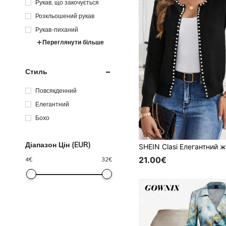
Рукав, що закочується
Розкльошений рукав
Рукав-пиханий
Переглянути більше
Стиль
Повсякденний
Елегантний
Бохо
Діапазон Цін (EUR)
21.00€
4
€
32
€