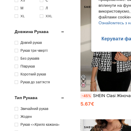
XS
С
вплинути на фун
М
Л
використовуємо,
XL
XXL
файлами cookie»
Ознайомтесь з н
Довжина Рукава
Керувати фа
Довгий рукав
Рукав три чверті
Без рукавів
Піврукав
Короткий рукав
Рукав до зап'ястя
SHEIN Clasi Жіноча осіння куртка з відкритими рукавами та чорно-
-45%
Тип Рукава
5.67€
Звичайний рукав
Жоден
Рукав <<Крило кажана»