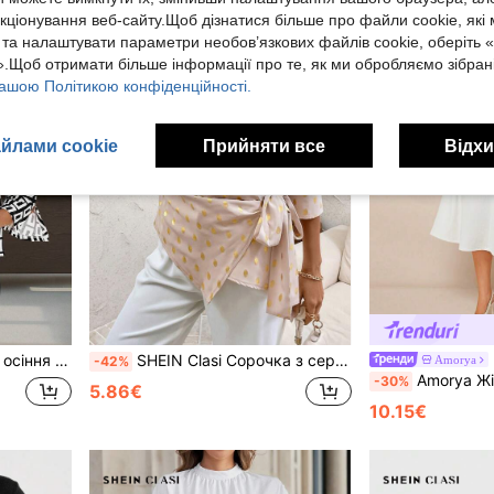
кціонування веб-сайту.Щоб дізнатися більше про файли cookie, які
 та налаштувати параметри необов’язкових файлів cookie, оберіть 
.Щоб отримати більше інформації про те, як ми обробляємо зібрані
ашою Політикою конфіденційності.
йлами cookie
Прийняти все
Відхи
білим геометричним принтом
SHEIN Clasi Сорочка з середнім рукавом і бантом, робочі жіночі блузки, осінні жіночі вбрання, приталена сорочка
Amorya
-42%
Amorya Жіноча біла літня елегантна офісна сукня з круглим вирізом без рука
-30%
5.86€
10.15€