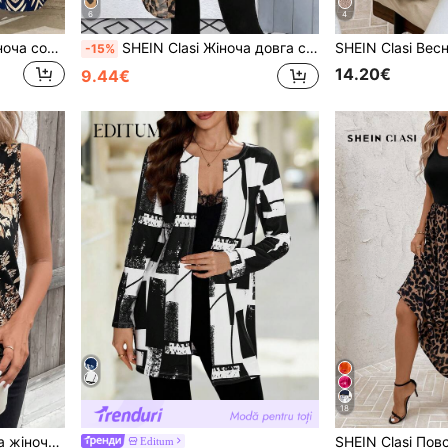
6
4
SHEIN Clasi Елегантна жіноча сорочкова сукня з поясом та коміром сорочки, осінні жіночі вбрання, сукня для вчителів, робочий одяг
SHEIN Clasi Жіноча довга сорочка з леопардовим принтом, довгими рукавами та відкритим передом, шикарна для літньої відпустки на пляжі, елегантна повсякденна класична блуза з регулюванням
-15%
14.20€
9.44€
18
SHEIN Clasi Літня/весняна жіноча блузка/сорочка без рукавів з V-подібним вирізом та рослинним принтом, приталена, топ без рукавів
Editum