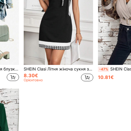
ортанням та краваткою, рукавом 3/4
SHEIN Clasi Літня жіноча сукня з бантом та коротким рукавом для ділового одягу
SHEIN Clasi Жіноче елегантне па
-47%
8.30€
10.81€
Орієнтовно