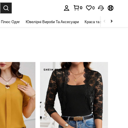
0
0
я. Press Enter to select.
 Плюс Одяг
Ювелірні Вироби Та Аксесуари
Краса та здоров 'я
Взу