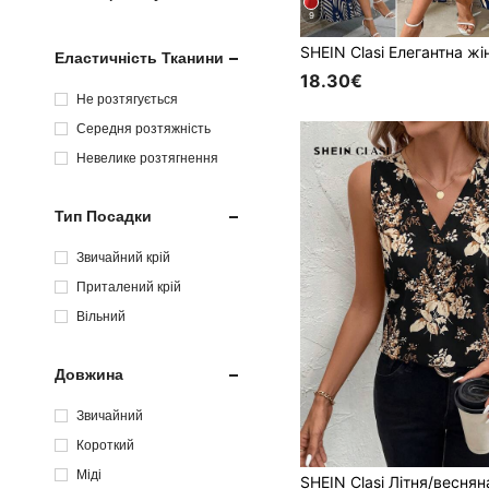
9
Еластичність Тканини
18.30€
Не розтягується
Середня розтяжність
Невелике розтягнення
Тип Посадки
Звичайний крій
Приталений крій
Вільний
Довжина
Звичайний
Короткий
Міді