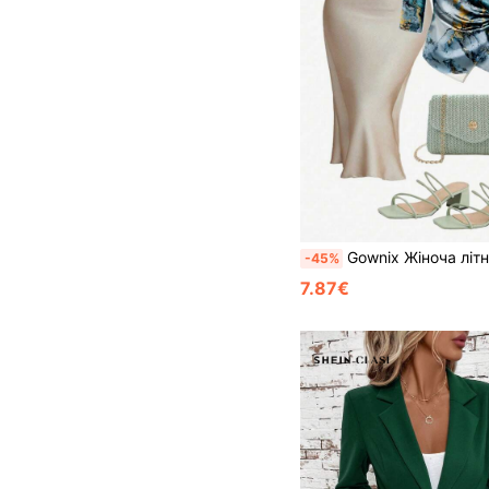
Gownix Жіноча літня блузка на Хелловін з мармуровим принтом та хвилястим принтом, обг
-45%
7.87€