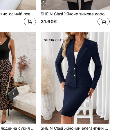
SHEIN Clasi Весняно-осінній повсякденний короткий кардиган з довгими рукавами, осінні светри, осінні жіночі светри, кардигани, топи з довгими рукавами
SHEIN Clasi Жіноче зимове коротке вовняне пальто з лацканами та довгим рукавом, модне ділове пальто з кишенями та коротким рукавом
31.60€
SHEIN Clasi Повсякденна сукня без рукавів з леопардовим принтом для осіннього жіночого одягу, літні сукні для жінок
SHEIN Clasi Жіночий елегантний однобортний костюм-піджак та спідниця, осінні вбрання, офісний одяг, зимовий одяг для виходу в світ, діловий одяг, осінні комплекти