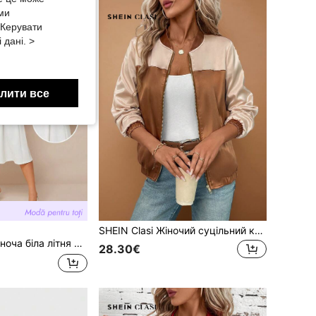
 ми
«Керувати
 дані. >
лити все
SHEIN Clasi Жіночий суцільний колір блискавки повсякденний одяг з довгим рукавом на блискавці назад до школи осінній жіночий одяг у стилі старих грошей одяг для вчителів червона куртка осінній жіночий одяг на Хелловін
вів, структурний дизайн, розріз на подолі, для випускного, бізнес-кежуал, церкви, вчительки, вечірнього виходу
28.30€