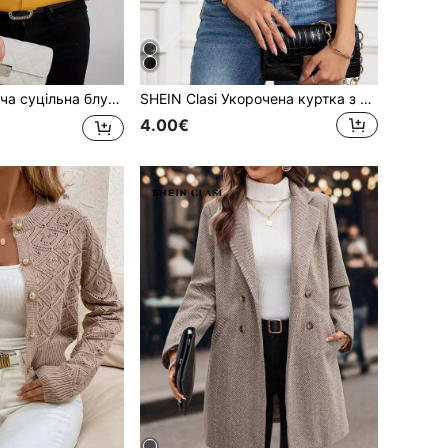
SHEIN Clasi Жіноча суцільна блузка з рукавами-засуками
SHEIN Clasi Укорочена куртка з прозорим мереживом та оздобленням з гребінців на літо, осінь/зима
4.00€