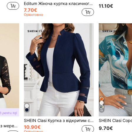
Editum Жіноча куртка класичного крою з чорно-білим геометричним візерунком, осінньо-зимова
11.10€
7.70€
Орієнтовно
19
SHEIN Clasi Куртка з відкритим спереду з сітки та суцільною вставкою темно-синього кольору, осінь/зима
Amorya Жіночий блейзер з мереживним принтом у стилі печворк з відкритим фронтом, осінь/зима/весна
10.90€
9.70€
Орієнтовно