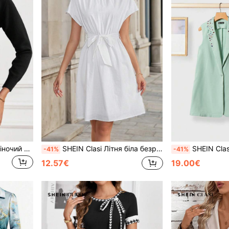
SHEIN Clasi Елегантний жіночий в'язаний кардиган з перлинними ґудзиками осінь/зима
SHEIN Clasi Літня біла безрукавка з високою талією та краваткою, коротка жіноча сукня-ромпер, сукня для вчителів, одяг для вчителів, ділова сукня, повсякденна бізнес-сукня, біла сукня
SHEIN Clasi Елегантний жіночий костюм-компле
-41%
-41%
12.57€
19.00€