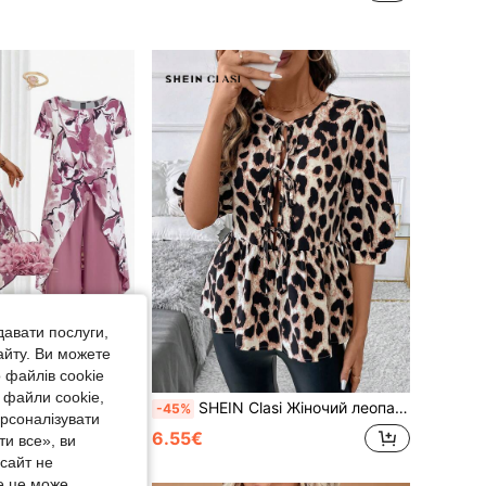
давати послуги,
айту. Ви можете
 файлів cookie
 файли cookie,
редметів, круглий виріз, короткий рукав, принт, розріз, топ і зручні широкі штани
SHEIN Clasi Жіночий леопардовий принт рюшами поділ круглим вирізом повсякденний зимовий осінній жіночий одяг на подяку Хелловін жінки випускний робочий одяг побачення вечірня сорочка
-45%
ерсоналізувати
6.55€
и все», ви
-сайт не
е це може