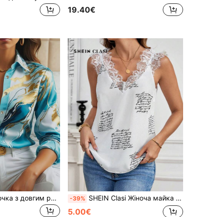
19.40€
SHEIN Clasi Сорочка з довгим рукавом і ґудзиками спереду з мармуровим принтом, топи з довгими рукавами
SHEIN Clasi Жіноча майка з чорно-білим принтом та мереживним зрощенням, підходить для всіх випадків, одяг для вчителів
-39%
5.00€