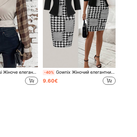
льто в клітинку з рукавами кольору хакі, коротке
Gownix Жіночий елегантний обтислий сукня у чорно-білу клітинку та короткий піджак із напівдовгими рукавами, комплект із 2 предметів для літа та офісу, візерунок <<гусячий крок», довжина до колін, вуличний стиль
-40%
9.60€