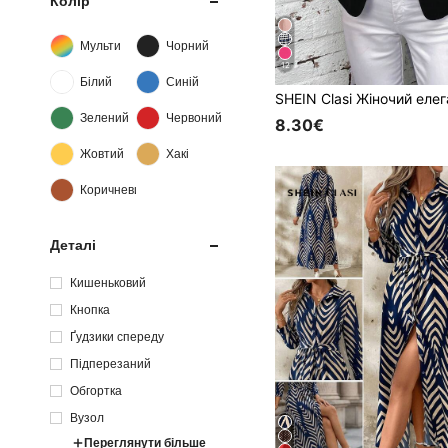
Колір
Мульти
Чорний
12
Білий
Синій
Зелений
Червоний
8.30€
Жовтий
Хакі
Коричневий
Деталі
Кишеньковий
Кнопка
Ґудзики спереду
Підперезаний
Обгортка
Вузол
Переглянути більше