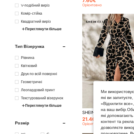
7.60€
Орієнтовно
V-подібний виріз
Комір-стійка
Квадратний виріз
Переглянути більше
Тип Візерунка
Рівнина
Квітковий
Друк по всій поверхні
Геометричні
Леопардовий принт
Ми використовуєм
які ви запитуєте
Текстурований візерунок
«Відхилити все»
Переглянути більше
на ваш вибір.Об
які допомагають 
21.40€
контент та рекл
Розмір
Орієнтовно
дозволяєте вико
працюватиме. Ви