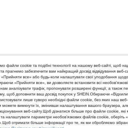
о файли cookie та подібні технології на нашому веб-сайті, щоб на
, та прагнемо забезпечити вам найкращий досвід відвідування веб-с
, «Прийняти все» або будь-коли налаштувати свої уподобання щодо
ираючи «Прийняти все», ви дозволяєте встановити всі необов’язкові
нам аналізувати трафік, пропонувати розширені функції, а також п
аму, щоб доповнити ваш досвід покупок у SHEIN.Обираючи «Відхилит
ристовувати лише суворо необхідні файли cookie, без яких наш веб
 можете вимкнути їх, змінивши налаштування вашого браузера, ал
кціонування веб-сайту.Щоб дізнатися більше про файли cookie, які
 та налаштувати параметри необов’язкових файлів cookie, оберіть 
.Щоб отримати більше інформації про те, як ми обробляємо зібрані