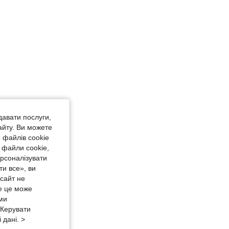
давати послуги,
айту. Ви можете
 файлів cookie
 файли cookie,
ерсоналізувати
и все», ви
-сайт не
е це може
 ми
«Керувати
 дані. >