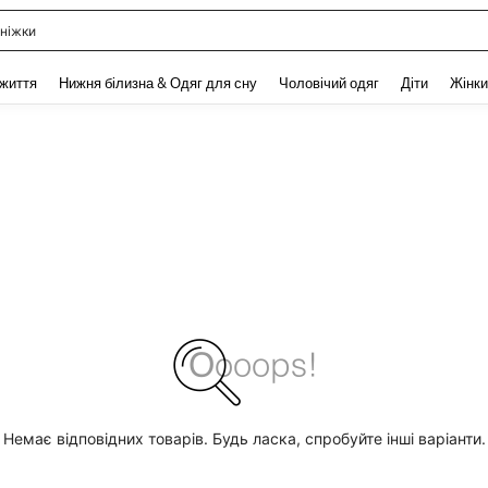
ніжки
and down arrow keys to navigate search Нещодавно шукали and Пошук Відкритт
 життя
Нижня білизна & Одяг для сну
Чоловічий одяг
Діти
Жінки
Немає відповідних товарів. Будь ласка, спробуйте інші варіанти.