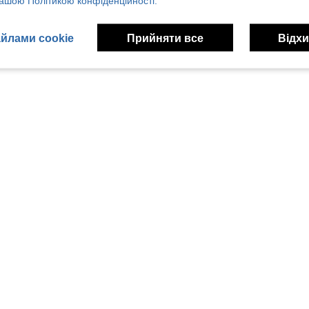
ашою Політикою конфіденційності.
йлами cookie
Прийняти все
Відхи