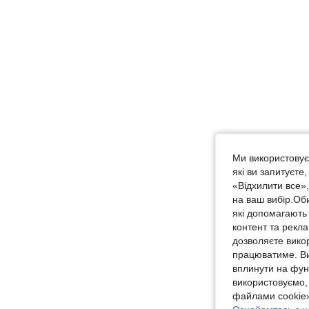
Ми використовуєм
які ви запитуєте
«Відхилити все»
на ваш вибір.Об
які допомагають 
контент та рекл
дозволяєте вико
працюватиме. Ви
вплинути на фун
використовуємо,
файлами cookie»