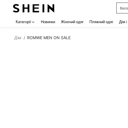
босо
Use up 
Категорії
Новинки
Жіночий одяг
Пляжний одяг
Дім і
Дім
ROMWE MEN ON SALE
/