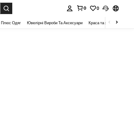
0
0
я. Press Enter to select.
 Плюс Одяг
Ювелірні Вироби Та Аксесуари
Краса та здоров 'я
Взу