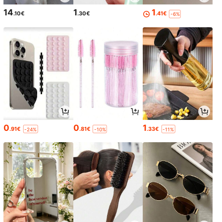
14
1
1
.10€
.30€
.41€
-6%
0
0
1
.91€
.81€
.33€
-24%
-10%
-11%