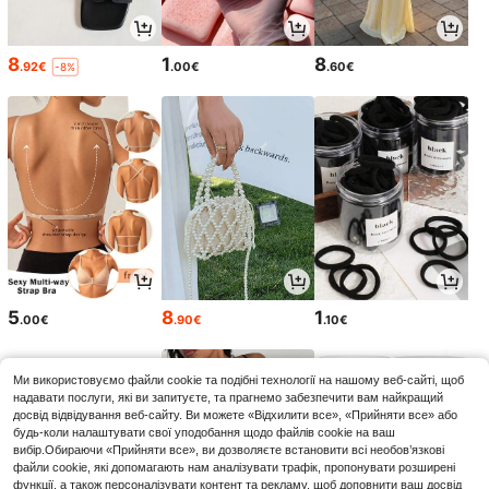
8
1
8
.92€
.00€
.60€
-8%
5
8
1
.00€
.90€
.10€
Ми використовуємо файли cookie та подібні технології на нашому веб-сайті, щоб
надавати послуги, які ви запитуєте, та прагнемо забезпечити вам найкращий
досвід відвідування веб-сайту. Ви можете «Відхилити все», «Прийняти все» або
будь-коли налаштувати свої уподобання щодо файлів cookie на ваш
вибір.Обираючи «Прийняти все», ви дозволяєте встановити всі необов’язкові
файли cookie, які допомагають нам аналізувати трафік, пропонувати розширені
функції, а також персоналізувати контент та рекламу, щоб доповнити ваш досвід