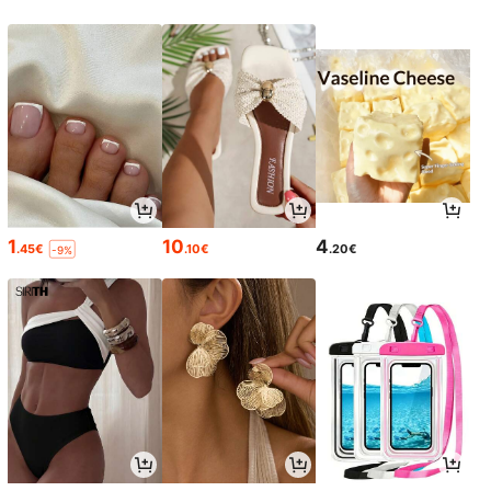
1
10
4
.45€
.10€
.20€
-9%