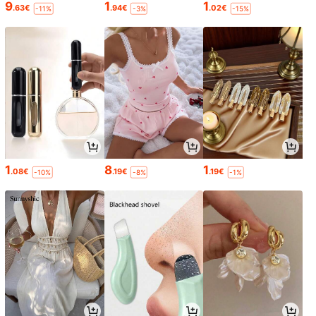
9
1
1
.63€
.94€
.02€
-11%
-3%
-15%
1
8
1
.08€
.19€
.19€
-10%
-8%
-1%