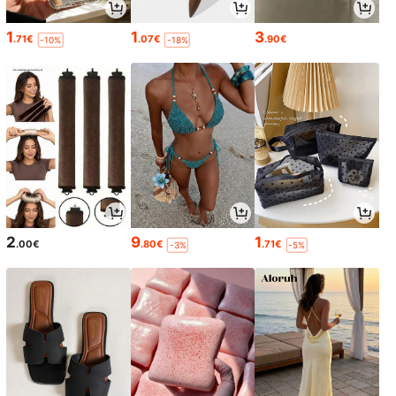
1
1
3
.71€
.07€
.90€
-10%
-18%
2
9
1
.00€
.80€
.71€
-3%
-5%